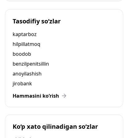
Tasodifiy so‘zlar
kaptarboz
hilpillatmoq
boodob
benzilpenitsillin
anoyilashish
jirobank
Hammasini ko‘rish
Ko‘p xato qilinadigan so‘zlar