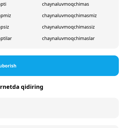
pti
chaynaluvmoqchimas
apmiz
chaynaluvmoqchimasmiz
psiz
chaynaluvmoqchimassiz
ptilar
chaynaluvmoqchimaslar
uborish
ernetda qidiring