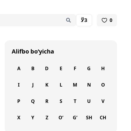
ЎЗ
0
Alifbo bo‘yicha
A
B
D
E
F
G
H
I
J
K
L
M
N
O
P
Q
R
S
T
U
V
X
Y
Z
O‘
G‘
SH
CH