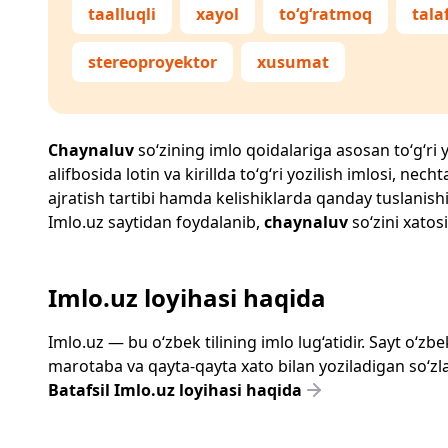
taalluqli
xayol
to‘g‘ratmoq
tala
stereoproyektor
xusumat
Chaynaluv
so‘zining imlo qoidalariga asosan to‘g‘ri y
alifbosida lotin va kirillda to‘g‘ri yozilish imlosi, n
ajratish tartibi hamda kelishiklarda qanday tuslanishi
Imlo.uz
saytidan foydalanib,
chaynaluv
so‘zini xatosi
Imlo.uz loyihasi haqida
Imlo.uz — bu o‘zbek tilining imlo lug‘atidir. Sayt o‘
marotaba va qayta-qayta xato bilan yoziladigan so‘zlar
Batafsil Imlo.uz loyihasi haqida