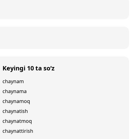
Keyingi 10 ta so‘z
chaynam
chaynama
chaynamoq
chaynatish
chaynatmoq
chaynattirish