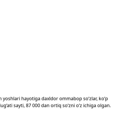
mon yoshlari hayotiga daxldor ommabop so‘zlar, ko‘p
‘ati sayti, 87 000 dan ortiq so‘zni o‘z ichiga olgan.