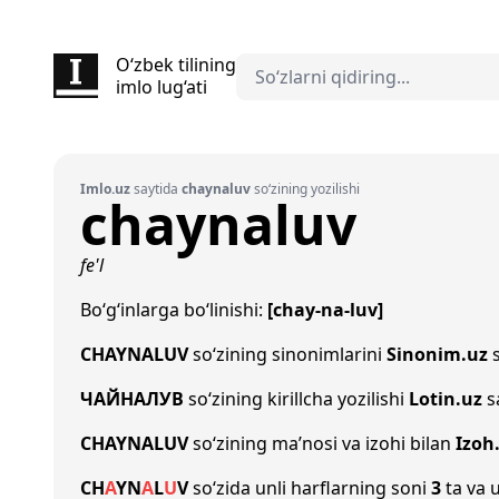
O‘zbek tilining
imlo lug‘ati
Imlo.uz
saytida
chaynaluv
so‘zining yozilishi
chaynaluv
fe'l
Bo‘g‘inlarga bo‘linishi:
[chay-na-luv]
CHAYNALUV
so‘zining sinonimlarini
Sinonim.uz
s
ЧАЙНАЛУВ
so‘zining kirillcha yozilishi
Lotin.uz
s
CHAYNALUV
so‘zining ma’nosi va izohi bilan
Izoh
CH
A
Y
N
A
L
U
V
so‘zida unli harflarning soni
3
ta va u