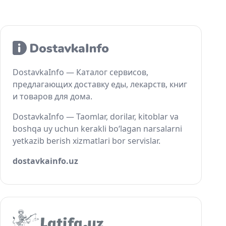
DostavkaInfo — Каталог сервисов,
предлагающих доставку еды, лекарств, книг
и товаров для дома.
DostavkaInfo — Taomlar, dorilar, kitoblar va
boshqa uy uchun kerakli bo‘lagan narsalarni
yetkazib berish xizmatlari bor servislar.
dostavkainfo.uz