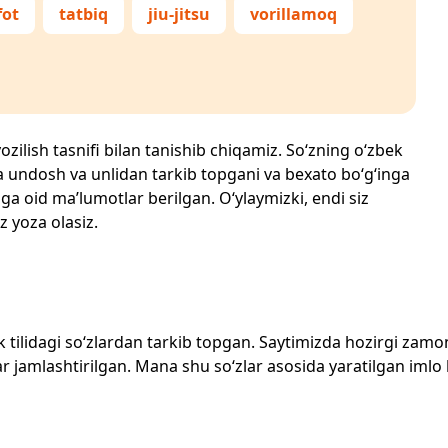
fot
tatbiq
jiu-jitsu
vorillamoq
ozilish tasnifi bilan tanishib chiqamiz. So‘zning o‘zbek
echta undosh va unlidan tarkib topgani va bexato bo‘g‘inga
ga oid ma’lumotlar berilgan. O‘ylaymizki, endi siz
z yoza olasiz.
zbek tilidagi so‘zlardan tarkib topgan. Saytimizda hozirgi za
 jamlashtirilgan. Mana shu so‘zlar asosida yaratilgan imlo lug