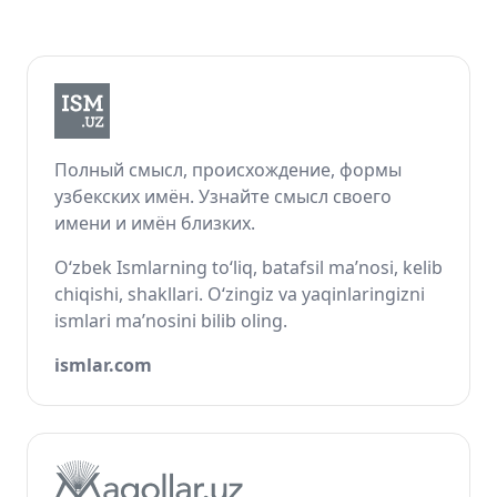
Полный смысл, происхождение, формы
узбекских имён. Узнайте смысл своего
имени и имён близких.
O‘zbek Ismlarning to‘liq, batafsil ma’nosi, kelib
chiqishi, shakllari. O‘zingiz va yaqinlaringizni
ismlari ma’nosini bilib oling.
ismlar.com