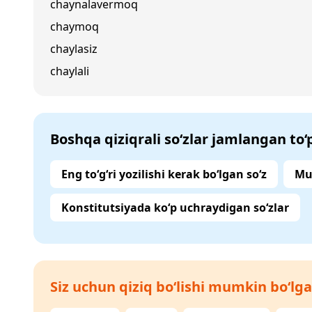
chaynalavermoq
chaymoq
chaylasiz
chaylali
Boshqa qiziqrali so‘zlar jamlangan to
Eng to‘g‘ri yozilishi kerak bo‘lgan so‘z
Mu
Konstitutsiyada ko‘p uchraydigan so‘zlar
Siz uchun qiziq bo‘lishi mumkin bo‘lga