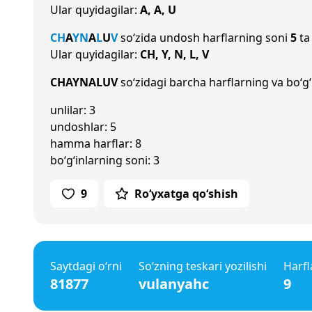
Ular quyidagilar:
A, A, U
CH
A
Y
N
A
L
U
V
so‘zida undosh harflarning soni
5
ta
Ular quyidagilar:
CH, Y, N, L, V
CHAYNALUV
so‘zidagi barcha harflarning va bo‘g‘
unlilar: 3
undoshlar: 5
hamma harflar: 8
bo‘g‘inlarning soni: 3
9
Ro‘yxatga qo‘shish
Saytdagi o‘rni
So‘zning teskari yozilishi
Harfl
81877
vulanyahc
9