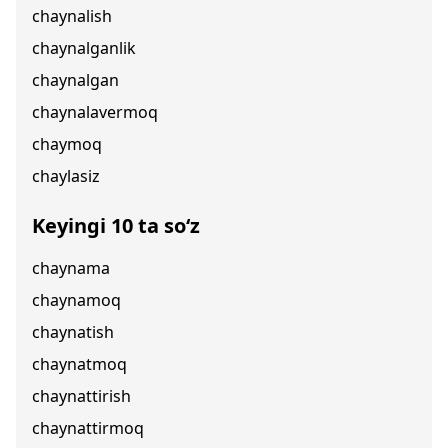
chaynalish
chaynalganlik
chaynalgan
chaynalavermoq
chaymoq
chaylasiz
Keyingi 10 ta so‘z
chaynama
chaynamoq
chaynatish
chaynatmoq
chaynattirish
chaynattirmoq