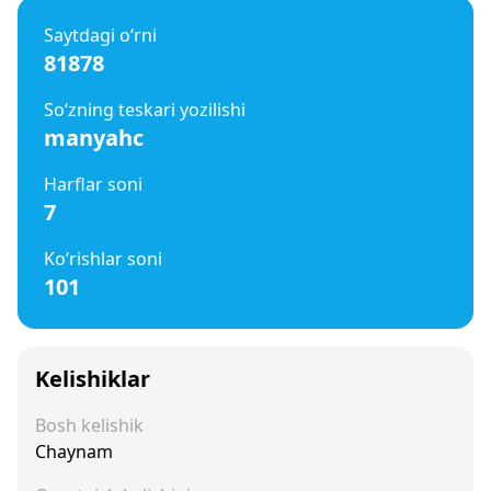
Saytdagi o‘rni
81878
So‘zning teskari yozilishi
manyahc
Harflar soni
7
Ko‘rishlar soni
101
Kelishiklar
Bosh kelishik
Chaynam