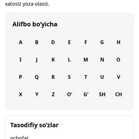
xatosiz yoza olasiz.
Alifbo bo‘yicha
A
B
D
E
F
G
H
I
J
K
L
M
N
O
P
Q
R
S
T
U
V
X
Y
Z
O‘
G‘
SH
CH
Tasodifiy so‘zlar
ochofat