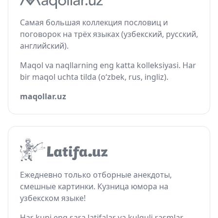
Самая большая коллекция пословиц и
поговорок на трёх языках (узбекский, русский,
английский).
Maqol va naqllarning eng katta kolleksiyasi. Har
bir maqol uchta tilda (o‘zbek, rus, ingliz).
maqollar.uz
Ежедневно только отборные анекдоты,
смешные картинки. Кузница юмора на
узбекском языке!
Har kuni eng sara latifalar va kulguli rasmlar.