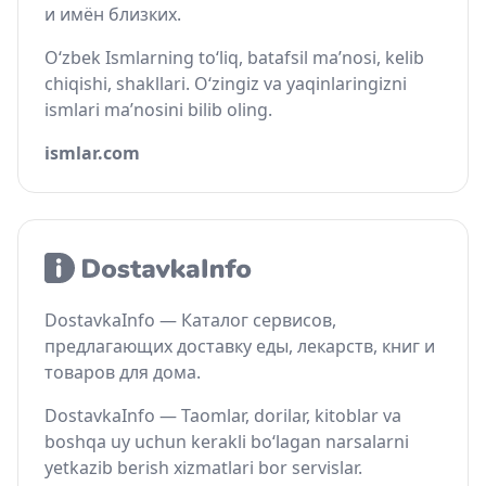
и имён близких.
O‘zbek Ismlarning to‘liq, batafsil ma’nosi, kelib
chiqishi, shakllari. O‘zingiz va yaqinlaringizni
ismlari ma’nosini bilib oling.
ismlar.com
DostavkaInfo — Каталог сервисов,
предлагающих доставку еды, лекарств, книг и
товаров для дома.
DostavkaInfo — Taomlar, dorilar, kitoblar va
boshqa uy uchun kerakli bo‘lagan narsalarni
yetkazib berish xizmatlari bor servislar.