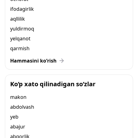
ifodagirlik
aqllilik
yuldirmoq
yelqanot
qarmish
Hammasini ko‘rish
Ko‘p xato qilinadigan so‘zlar
makon
abdolvash
yeb
abajur
abgorlik