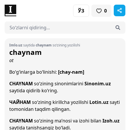
ЎЗ
0
Imlo.uz
saytida
chaynam
so‘zining yozilishi
chaynam
ot
Bo‘g‘inlarga bo‘linishi:
[chay-nam]
CHAYNAM
so‘zining sinonimlarini
Sinonim.uz
saytida qidirib ko‘ring.
ЧАЙНАМ
so‘zining kirillcha yozilishi
Lotin.uz
sayti
tomonidan taqdim qilingan.
CHAYNAM
so‘zining ma’nosi va izohi bilan
Izoh.uz
saytida tanishsangiz bo‘ladi.