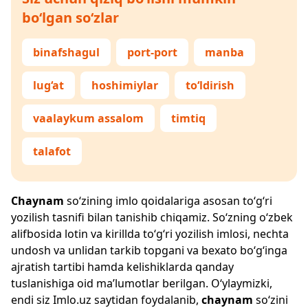
bo‘lgan so‘zlar
binafshagul
port-port
manba
lug‘at
hoshimiylar
to‘ldirish
vaalaykum assalom
timtiq
talafot
Chaynam
so‘zining imlo qoidalariga asosan to‘g‘ri
yozilish tasnifi bilan tanishib chiqamiz. So‘zning o‘zbek
alifbosida lotin va kirillda to‘g‘ri yozilish imlosi, nechta
undosh va unlidan tarkib topgani va bexato bo‘g‘inga
ajratish tartibi hamda kelishiklarda qanday
tuslanishiga oid ma’lumotlar berilgan. O‘ylaymizki,
endi siz
Imlo.uz
saytidan foydalanib,
chaynam
so‘zini