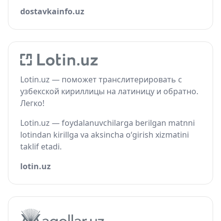
dostavkainfo.uz
Lotin.uz — поможет транслитерировать с
узбекской кириллицы на латиницу и обратно.
Легко!
Lotin.uz — foydalanuvchilarga berilgan matnni
lotindan kirillga va aksincha o‘girish xizmatini
taklif etadi.
lotin.uz