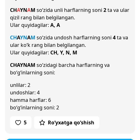
CH
A
Y
N
A
M
so‘zida unli harflarning soni
2
ta va ular
qizil rang bilan belgilangan.
Ular quyidagilar:
A, A
CH
A
Y
N
A
M
so‘zida undosh harflarning soni
4
ta va
ular ko‘k rang bilan belgilangan.
Ular quyidagilar:
CH, Y, N, M
CHAYNAM
so‘zidagi barcha harflarning va
bo‘g‘inlarning soni:
unlilar: 2
undoshlar: 4
hamma harflar: 6
bo‘g‘inlarning soni: 2
5
Ro‘yxatga qo‘shish