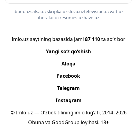
ibora.uz
salsa.uz
skripka.uz
slovo.uz
television.uz
vatt.uz
iboralar.uz
resumes.uz
havo.uz
Imlo.uz saytining bazasida jami
87 110
ta so‘z bor
Yangi so‘z qo‘shish
Aloqa
Facebook
Telegram
Instagram
© Imlo.uz — O‘zbek tilining imlo lug‘ati, 2014–2026
Obuna
va
GoodGroup
loyihasi.
18+