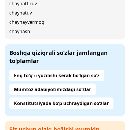
chaynattiruv
chaynatuv
chaynayvermoq
chaynash
Boshqa qiziqrali so‘zlar jamlangan
to‘plamlar
Eng to‘g‘ri yozilishi kerak bo‘lgan so‘z
Mumtoz adabiyotimizdagi so‘zlar
Konstitutsiyada ko‘p uchraydigan so‘zlar
Siz uchun qiziq bo‘lishi mumkin