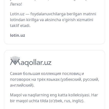
Легко!
Lotin.uz — foydalanuvchilarga berilgan matnni
lotindan kirillga va aksincha o‘girish xizmatini
taklif etadi.
lotin.uz
Самая большая коллекция пословиц и
поговорок на трёх языках (узбекский, русский,
английский).
Maqol va naqllarning eng katta kolleksiyasi. Har
bir maqol uchta tilda (o‘zbek, rus, ingliz).