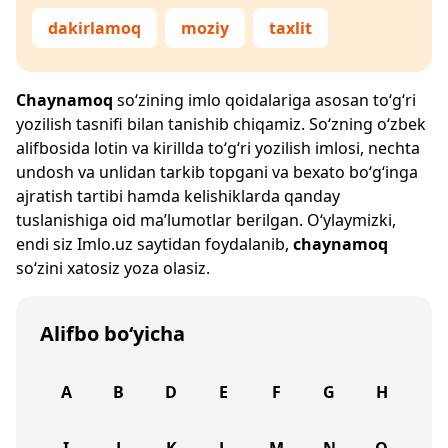
dakirlamoq
moziy
taxlit
Chaynamoq
so‘zining imlo qoidalariga asosan to‘g‘ri
yozilish tasnifi bilan tanishib chiqamiz. So‘zning o‘zbek
alifbosida lotin va kirillda to‘g‘ri yozilish imlosi, nechta
undosh va unlidan tarkib topgani va bexato bo‘g‘inga
ajratish tartibi hamda kelishiklarda qanday
tuslanishiga oid ma’lumotlar berilgan. O‘ylaymizki,
endi siz
Imlo.uz
saytidan foydalanib,
chaynamoq
so‘zini xatosiz yoza olasiz.
Alifbo bo‘yicha
A
B
D
E
F
G
H