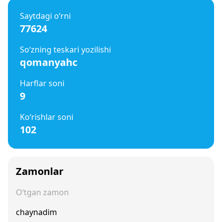
Saytdagi o‘rni
77624
So‘zning teskari yozilishi
qomanyahc
Harflar soni
9
Ko‘rishlar soni
102
Zamonlar
O‘tgan zamon
chaynadim