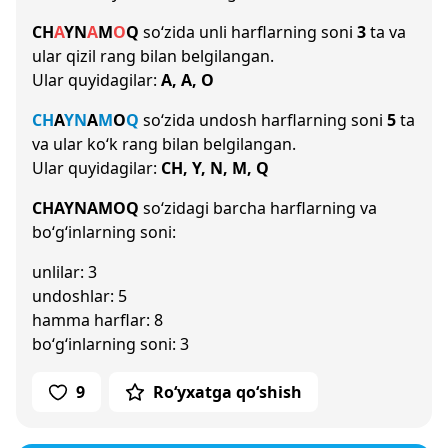
CH
A
Y
N
A
M
O
Q
so‘zida unli harflarning soni
3
ta va
ular qizil rang bilan belgilangan.
Ular quyidagilar:
A, A, O
CH
A
Y
N
A
M
O
Q
so‘zida undosh harflarning soni
5
ta
va ular ko‘k rang bilan belgilangan.
Ular quyidagilar:
CH, Y, N, M, Q
CHAYNAMOQ
so‘zidagi barcha harflarning va
bo‘g‘inlarning soni:
unlilar: 3
undoshlar: 5
hamma harflar: 8
bo‘g‘inlarning soni: 3
9
Ro‘yxatga qo‘shish