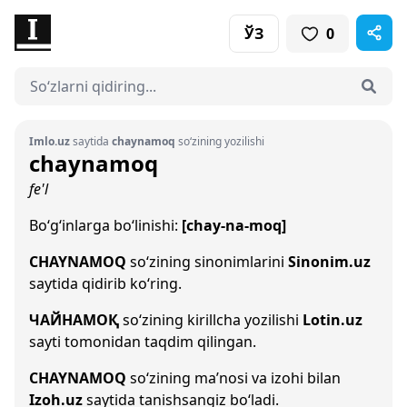
ЎЗ
0
Imlo.uz
saytida
chaynamoq
so‘zining yozilishi
chaynamoq
fe'l
Bo‘g‘inlarga bo‘linishi:
[chay-na-moq]
CHAYNAMOQ
so‘zining sinonimlarini
Sinonim.uz
saytida qidirib ko‘ring.
ЧАЙНАМОҚ
so‘zining kirillcha yozilishi
Lotin.uz
sayti tomonidan taqdim qilingan.
CHAYNAMOQ
so‘zining ma’nosi va izohi bilan
Izoh.uz
saytida tanishsangiz bo‘ladi.