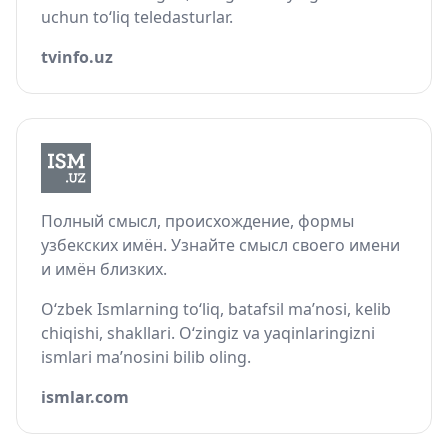
uchun to‘liq teledasturlar.
tvinfo.uz
Полный смысл, происхождение, формы
узбекских имён. Узнайте смысл своего имени
и имён близких.
O‘zbek Ismlarning to‘liq, batafsil ma’nosi, kelib
chiqishi, shakllari. O‘zingiz va yaqinlaringizni
ismlari ma’nosini bilib oling.
ismlar.com