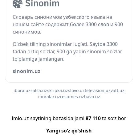
Словарь синонимов узбекского языка на
нашем сайте содержит более 3300 слов и 900
синонимов.
O‘zbek tilining sinonimlar lug‘ati. Saytda 3300
tadan ortiq so‘zlar, 900 ga yaqin sinonim so‘zlar
to‘plamiga jamlangan.
sinonim.uz
ibora.uz
salsa.uz
skripka.uz
slovo.uz
television.uz
vatt.uz
iboralar.uz
resumes.uz
havo.uz
Imlo.uz saytining bazasida jami
87 110
ta so‘z bor
Yangi so‘z qo‘shish