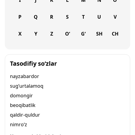
I
J
K
L
M
N
O
P
Q
R
S
T
U
V
X
Y
Z
O‘
G‘
SH
CH
Tasodifiy so‘zlar
nayzabardor
sug‘urtalamoq
domongir
beoqibatlik
qaldir-quldur
nimro‘z