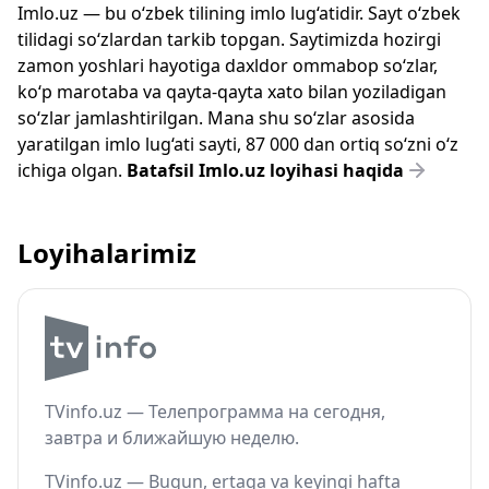
Imlo.uz — bu o‘zbek tilining imlo lug‘atidir. Sayt o‘zbek
tilidagi so‘zlardan tarkib topgan. Saytimizda hozirgi
zamon yoshlari hayotiga daxldor ommabop so‘zlar,
ko‘p marotaba va qayta-qayta xato bilan yoziladigan
so‘zlar jamlashtirilgan. Mana shu so‘zlar asosida
yaratilgan imlo lug‘ati sayti, 87 000 dan ortiq so‘zni o‘z
ichiga olgan.
Batafsil Imlo.uz loyihasi haqida
Loyihalarimiz
TVinfo.uz — Телепрограмма на сегодня,
завтра и ближайшую неделю.
TVinfo.uz — Bugun, ertaga va keyingi hafta