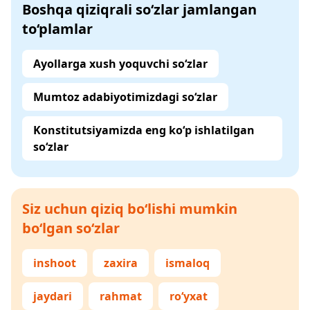
Boshqa qiziqrali so‘zlar jamlangan
to‘plamlar
Ayollarga xush yoquvchi so‘zlar
Mumtoz adabiyotimizdagi so‘zlar
Konstitutsiyamizda eng ko‘p ishlatilgan
so‘zlar
Siz uchun qiziq bo‘lishi mumkin
bo‘lgan so‘zlar
inshoot
zaxira
ismaloq
jaydari
rahmat
ro‘yxat