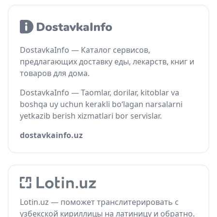
DostavkaInfo — Каталог сервисов,
предлагающих доставку еды, лекарств, книг и
товаров для дома.
DostavkaInfo — Taomlar, dorilar, kitoblar va
boshqa uy uchun kerakli bo‘lagan narsalarni
yetkazib berish xizmatlari bor servislar.
dostavkainfo.uz
Lotin.uz — поможет транслитерировать с
узбекской кириллицы на латиницу и обратно.