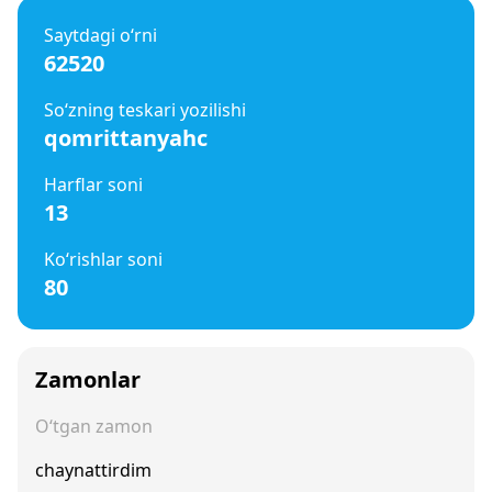
Saytdagi o‘rni
62520
So‘zning teskari yozilishi
qomrittanyahc
Harflar soni
13
Ko‘rishlar soni
80
Zamonlar
O‘tgan zamon
chaynattirdim