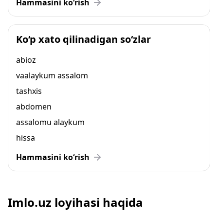
Hammasini ko‘rish
Ko‘p xato qilinadigan so‘zlar
abioz
vaalaykum assalom
tashxis
abdomen
assalomu alaykum
hissa
Hammasini ko‘rish
Imlo.uz loyihasi haqida