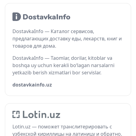
DostavkaInfo — Каталог сервисов,
предлагающих доставку еды, лекарств, книг и
товаров для дома.
DostavkaInfo — Taomlar, dorilar, kitoblar va
boshqa uy uchun kerakli bo‘lagan narsalarni
yetkazib berish xizmatlari bor servislar.
dostavkainfo.uz
Lotin.uz — поможет транслитерировать с
узбекской кириллицы на латиницу и обратно.