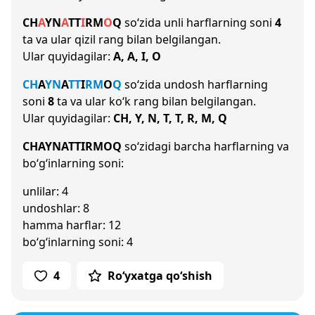
CH
A
Y
N
A
T
T
I
R
M
O
Q
so‘zida unli harflarning soni
4
ta va ular qizil rang bilan belgilangan.
Ular quyidagilar:
A, A, I, O
CH
A
Y
N
A
T
T
I
R
M
O
Q
so‘zida undosh harflarning
soni
8
ta va ular ko‘k rang bilan belgilangan.
Ular quyidagilar:
CH, Y, N, T, T, R, M, Q
CHAYNATTIRMOQ
so‘zidagi barcha harflarning va
bo‘g‘inlarning soni:
unlilar: 4
undoshlar: 8
hamma harflar: 12
bo‘g‘inlarning soni: 4
4
Ro‘yxatga qo‘shish