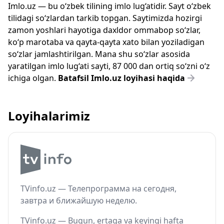
Imlo.uz — bu o‘zbek tilining imlo lug‘atidir. Sayt o‘zbek
tilidagi so‘zlardan tarkib topgan. Saytimizda hozirgi
zamon yoshlari hayotiga daxldor ommabop so‘zlar,
ko‘p marotaba va qayta-qayta xato bilan yoziladigan
so‘zlar jamlashtirilgan. Mana shu so‘zlar asosida
yaratilgan imlo lug‘ati sayti, 87 000 dan ortiq so‘zni o‘z
ichiga olgan.
Batafsil Imlo.uz loyihasi haqida
Loyihalarimiz
TVinfo.uz — Телепрограмма на сегодня,
завтра и ближайшую неделю.
TVinfo.uz — Bugun, ertaga va keyingi hafta