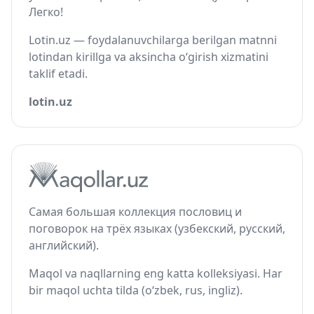
Легко!
Lotin.uz — foydalanuvchilarga berilgan matnni
lotindan kirillga va aksincha o‘girish xizmatini
taklif etadi.
lotin.uz
Самая большая коллекция пословиц и
поговорок на трёх языках (узбекский, русский,
английский).
Maqol va naqllarning eng katta kolleksiyasi. Har
bir maqol uchta tilda (o‘zbek, rus, ingliz).