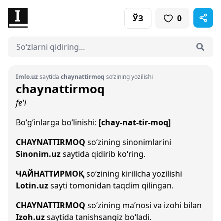
ЎЗ
0
Imlo.uz
saytida
chaynattirmoq
so‘zining yozilishi
chaynattirmoq
fe'l
Bo‘g‘inlarga bo‘linishi:
[chay-nat-tir-moq]
CHAYNATTIRMOQ
so‘zining sinonimlarini
Sinonim.uz
saytida qidirib ko‘ring.
ЧАЙНАТТИРМОҚ
so‘zining kirillcha yozilishi
Lotin.uz
sayti tomonidan taqdim qilingan.
CHAYNATTIRMOQ
so‘zining ma’nosi va izohi bilan
Izoh.uz
saytida tanishsangiz bo‘ladi.