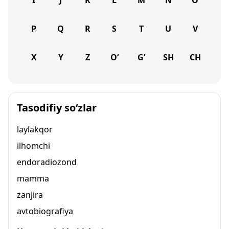
I
J
K
L
M
N
O
P
Q
R
S
T
U
V
X
Y
Z
O‘
G‘
SH
CH
Tasodifiy so‘zlar
laylakqor
ilhomchi
endoradiozond
mamma
zanjira
avtobiografiya