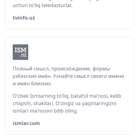
uchun to‘liq teledasturlar.
tvinfo.uz
Полный смысл, происхождение, формы
узбекских имён. Узнайте смысл своего имени
и имён близких.
O‘zbek Ismlarning to‘liq, batafsil ma’nosi, kelib
chiqishi, shakllari. O‘zingiz va yaqinlaringizni
ismlari ma’nosini bilib oling.
ismlar.com