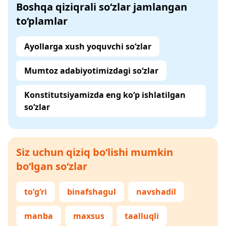
Boshqa qiziqrali so‘zlar jamlangan
to‘plamlar
Ayollarga xush yoquvchi so‘zlar
Mumtoz adabiyotimizdagi so‘zlar
Konstitutsiyamizda eng ko‘p ishlatilgan
so‘zlar
Siz uchun qiziq bo‘lishi mumkin
bo‘lgan so‘zlar
to‘g‘ri
binafshagul
navshadil
manba
maxsus
taalluqli