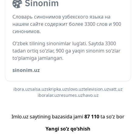
Словарь синонимов узбекского языка на
нашем сайте содержит более 3300 слов и 900
синонимов.
O‘zbek tilining sinonimlar lug‘ati. Saytda 3300
tadan ortiq so‘zlar, 900 ga yaqin sinonim so‘zlar
to‘plamiga jamlangan.
sinonim.uz
ibora.uz
salsa.uz
skripka.uz
slovo.uz
television.uz
vatt.uz
iboralar.uz
resumes.uz
havo.uz
Imlo.uz saytining bazasida jami
87 110
ta so‘z bor
Yangi so‘z qo‘shish