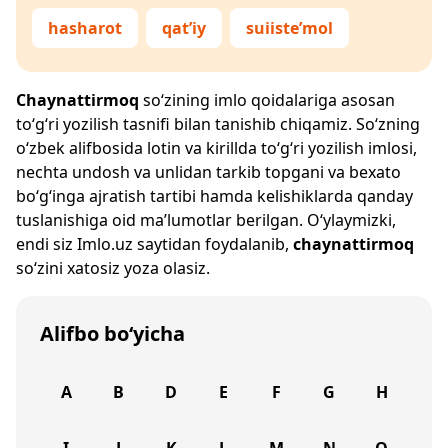
hasharot
qat’iy
suiiste’mol
Chaynattirmoq
so‘zining imlo qoidalariga asosan
to‘g‘ri yozilish tasnifi bilan tanishib chiqamiz. So‘zning
o‘zbek alifbosida lotin va kirillda to‘g‘ri yozilish imlosi,
nechta undosh va unlidan tarkib topgani va bexato
bo‘g‘inga ajratish tartibi hamda kelishiklarda qanday
tuslanishiga oid ma’lumotlar berilgan. O‘ylaymizki,
endi siz
Imlo.uz
saytidan foydalanib,
chaynattirmoq
so‘zini xatosiz yoza olasiz.
Alifbo bo‘yicha
A
B
D
E
F
G
H