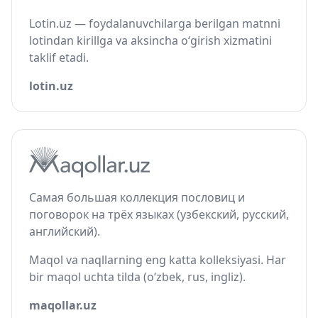
Lotin.uz — foydalanuvchilarga berilgan matnni
lotindan kirillga va aksincha o‘girish xizmatini
taklif etadi.
lotin.uz
Самая большая коллекция пословиц и
поговорок на трёх языках (узбекский, русский,
английский).
Maqol va naqllarning eng katta kolleksiyasi. Har
bir maqol uchta tilda (o‘zbek, rus, ingliz).
maqollar.uz