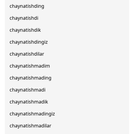
chaynatishding
chaynatishdi
chaynatishdik
chaynatishdingiz
chaynatishdilar
chaynatishmadim
chaynatishmading
chaynatishmadi
chaynatishmadik
chaynatishmadingiz
chaynatishmadilar