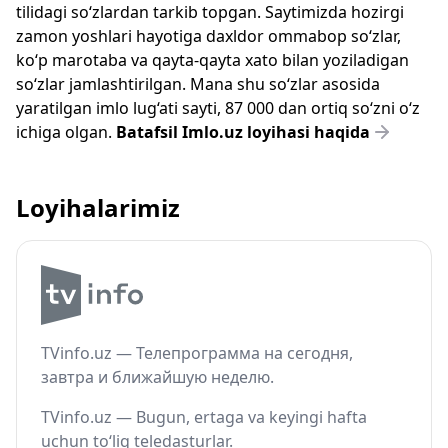
tilidagi so‘zlardan tarkib topgan. Saytimizda hozirgi
zamon yoshlari hayotiga daxldor ommabop so‘zlar,
ko‘p marotaba va qayta-qayta xato bilan yoziladigan
so‘zlar jamlashtirilgan. Mana shu so‘zlar asosida
yaratilgan imlo lug‘ati sayti, 87 000 dan ortiq so‘zni o‘z
ichiga olgan.
Batafsil Imlo.uz loyihasi haqida
Loyihalarimiz
TVinfo.uz — Телепрограмма на сегодня,
завтра и ближайшую неделю.
TVinfo.uz — Bugun, ertaga va keyingi hafta
uchun to‘liq teledasturlar.