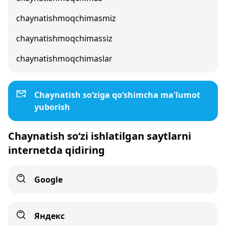
chaynatishmoqchimasmiz
chaynatishmoqchimassiz
chaynatishmoqchimaslar
Chaynatish so‘ziga qo‘shimcha ma'lumot
yuborish
Chaynatish so‘zi ishlatilgan saytlarni
internetda qidiring
Google
Яндекс