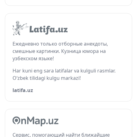
Ежедневно только отборные анекдоты,
смешные картинки. Кузница юмора на
узбекском языке!
Har kuni eng sara latifalar va kulguli rasmlar.
O‘zbek tilidagi kulgu markazi!
latifa.uz
Сервис, помогающий найти ближайшие