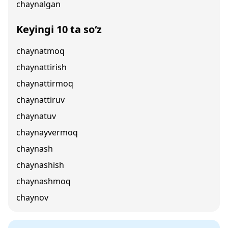
chaynalgan
Keyingi 10 ta so‘z
chaynatmoq
chaynattirish
chaynattirmoq
chaynattiruv
chaynatuv
chaynayvermoq
chaynash
chaynashish
chaynashmoq
chaynov