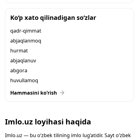
Ko‘p xato qilinadigan so‘zlar
qadr-qimmat
abjaqlanmoq
hurmat
abjaqlanuv
abgora
huvullamoq
Hammasini ko‘rish
Imlo.uz loyihasi haqida
Imlo.uz — bu o‘zbek tilining imlo lug‘atidir. Sayt o‘zbek