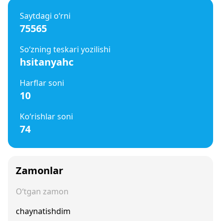
Saytdagi o‘rni
75565
So‘zning teskari yozilishi
hsitanyahc
Harflar soni
10
Ko‘rishlar soni
74
Zamonlar
O‘tgan zamon
chaynatishdim