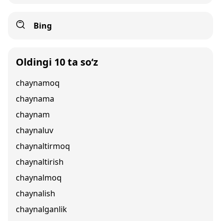
Bing
Oldingi 10 ta so‘z
chaynamoq
chaynama
chaynam
chaynaluv
chaynaltirmoq
chaynaltirish
chaynalmoq
chaynalish
chaynalganlik