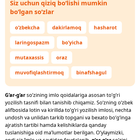
Siz uchun qiziq bo‘lishi mumkin
bo‘lgan so‘zlar
o‘zbekcha
dakirlamoq
hasharot
laringospazm
bo‘yicha
mutaxassis
oraz
muvofiqlashtirmoq
binafshagul
G‘ar-g‘ar
so‘zining imlo qoidalariga asosan to‘g‘ri
yozilish tasnifi bilan tanishib chiqamiz. So‘zning o‘zbek
alifbosida lotin va kirillda to‘g‘ri yozilish imlosi, nechta
undosh va unlidan tarkib topgani va bexato bo‘g‘inga
ajratish tartibi hamda kelishiklarda qanday
tuslanishiga oid ma’lumotlar berilgan. O‘ylaymizki,