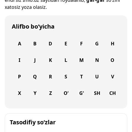
endi siz
Imlo.uz
saytidan foydalanib,
g‘ar-g‘ar
so‘zini
xatosiz yoza olasiz.
Alifbo bo‘yicha
A
B
D
E
F
G
H
I
J
K
L
M
N
O
P
Q
R
S
T
U
V
X
Y
Z
O‘
G‘
SH
CH
Tasodifiy so‘zlar