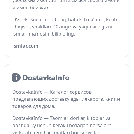
узбекских имён. Узнайте смысл своего имени
и имён близких.
O‘zbek Ismlarning to‘liq, batafsil ma’nosi, kelib
chiqishi, shakllari. O‘zingiz va yaqinlaringizni
ismlari ma’nosini bilib oling.
ismlar.com
DostavkaInfo — Каталог сервисов,
предлагающих доставку еды, лекарств, книг и
товаров для дома.
DostavkaInfo — Taomlar, dorilar, kitoblar va
boshqa uy uchun kerakli bo‘lagan narsalarni
yetkazib berish xizmatlari bor servislar.