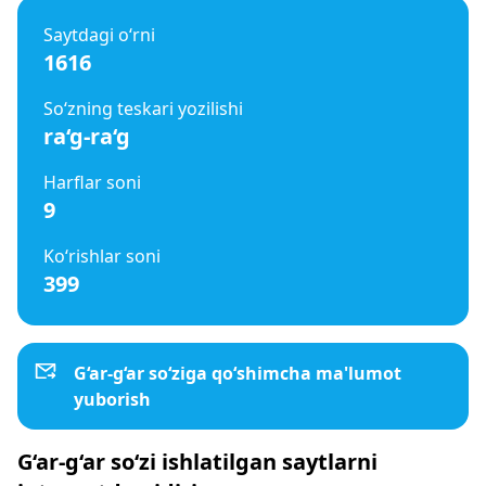
Saytdagi o‘rni
1616
So‘zning teskari yozilishi
ra‘g-ra‘g
Harflar soni
9
Ko‘rishlar soni
399
G‘ar-g‘ar so‘ziga qo‘shimcha ma'lumot
yuborish
G‘ar-g‘ar so‘zi ishlatilgan saytlarni