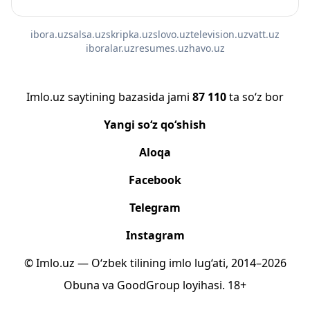
ibora.uz
salsa.uz
skripka.uz
slovo.uz
television.uz
vatt.uz
iboralar.uz
resumes.uz
havo.uz
Imlo.uz saytining bazasida jami
87 110
ta so‘z bor
Yangi so‘z qo‘shish
Aloqa
Facebook
Telegram
Instagram
© Imlo.uz — O‘zbek tilining imlo lug‘ati, 2014–2026
Obuna
va
GoodGroup
loyihasi.
18+