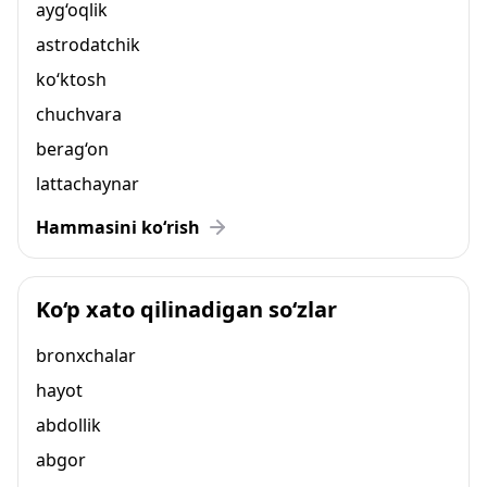
ayg‘oqlik
astrodatchik
ko‘ktosh
chuchvara
berag‘on
lattachaynar
Hammasini ko‘rish
Ko‘p xato qilinadigan so‘zlar
bronxchalar
hayot
abdollik
abgor