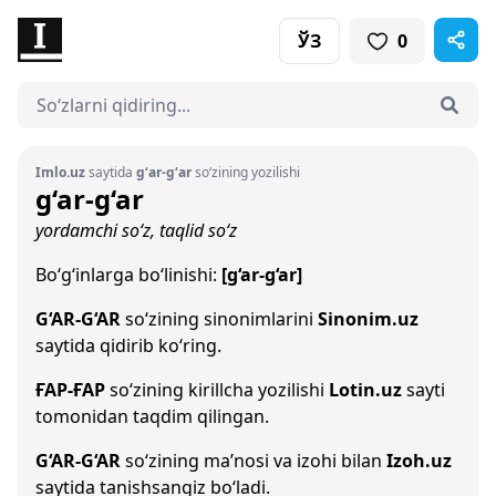
ЎЗ
0
Imlo.uz
saytida
g‘ar-g‘ar
so‘zining yozilishi
g‘ar-g‘ar
yordamchi so‘z, taqlid so‘z
Bo‘g‘inlarga bo‘linishi:
[g‘ar-g‘ar]
G‘AR-G‘AR
so‘zining sinonimlarini
Sinonim.uz
saytida qidirib ko‘ring.
ҒАР-ҒАР
so‘zining kirillcha yozilishi
Lotin.uz
sayti
tomonidan taqdim qilingan.
G‘AR-G‘AR
so‘zining ma’nosi va izohi bilan
Izoh.uz
saytida tanishsangiz bo‘ladi.