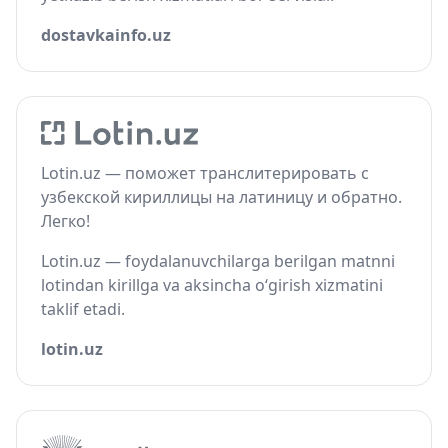
dostavkainfo.uz
Lotin.uz — поможет транслитерировать с
узбекской кириллицы на латиницу и обратно.
Легко!
Lotin.uz — foydalanuvchilarga berilgan matnni
lotindan kirillga va aksincha o‘girish xizmatini
taklif etadi.
lotin.uz