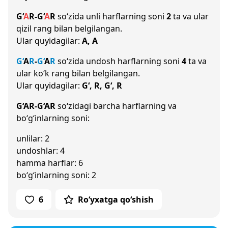
G‘
A
R
-
G‘
A
R
so‘zida unli harflarning soni
2
ta va ular
qizil rang bilan belgilangan.
Ular quyidagilar:
A, A
G‘
A
R
-
G‘
A
R
so‘zida undosh harflarning soni
4
ta va
ular ko‘k rang bilan belgilangan.
Ular quyidagilar:
G‘, R, G‘, R
G‘AR-G‘AR
so‘zidagi barcha harflarning va
bo‘g‘inlarning soni:
unlilar: 2
undoshlar: 4
hamma harflar: 6
bo‘g‘inlarning soni: 2
6
Ro‘yxatga qo‘shish