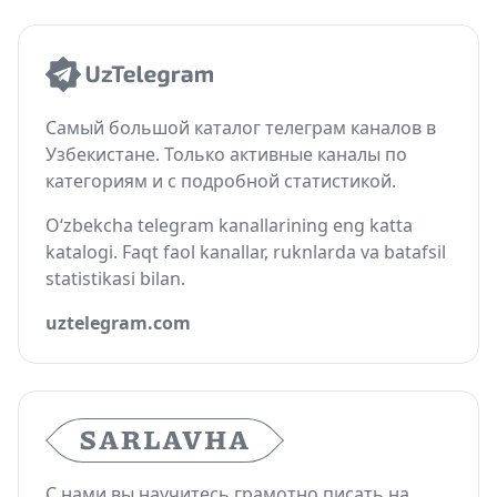
Самый большой каталог телеграм каналов в
Узбекистане. Только активные каналы по
категориям и с подробной статистикой.
O‘zbekcha telegram kanallarining eng katta
katalogi. Faqt faol kanallar, ruknlarda va batafsil
statistikasi bilan.
uztelegram.com
С нами вы научитесь грамотно писать на