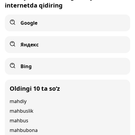
internetda qidiring
Google
Яндекс
Bing
Oldingi 10 ta so‘z
mahdiy
mahbuslik
mahbus
mahbubona