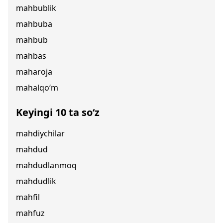
mahbublik
mahbuba
mahbub
mahbas
maharoja
mahalqo‘m
Keyingi 10 ta so‘z
mahdiychilar
mahdud
mahdudlanmoq
mahdudlik
mahfil
mahfuz