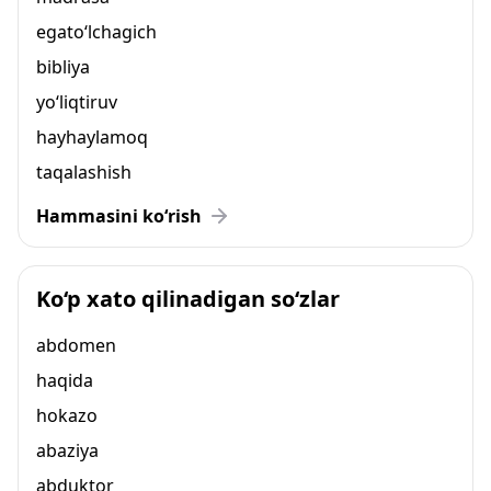
egato‘lchagich
bibliya
yo‘liqtiruv
hayhaylamoq
taqalashish
Hammasini ko‘rish
Ko‘p xato qilinadigan so‘zlar
abdomen
haqida
hokazo
abaziya
abduktor