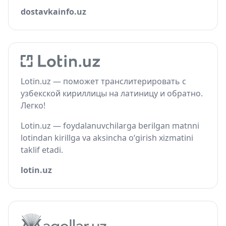
dostavkainfo.uz
Lotin.uz — поможет транслитерировать с
узбекской кириллицы на латиницу и обратно.
Легко!
Lotin.uz — foydalanuvchilarga berilgan matnni
lotindan kirillga va aksincha o‘girish xizmatini
taklif etadi.
lotin.uz