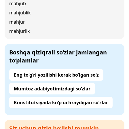
mahjub
mahjublik
mahjur
mahjurlik
Boshqa qiziqrali so‘zlar jamlangan
to‘plamlar
Eng to‘g‘ri yozilishi kerak bo‘lgan so‘z
Mumtoz adabiyotimizdagi so‘zlar
Konstitutsiyada ko‘p uchraydigan so‘zlar
Siz uchun qiziq bo‘lishi mumkin