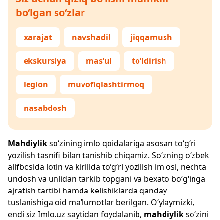
bo‘lgan so‘zlar
xarajat
navshadil
jiqqamush
ekskursiya
mas’ul
to‘ldirish
legion
muvofiqlashtirmoq
nasabdosh
Mahdiylik
so‘zining imlo qoidalariga asosan to‘g‘ri
yozilish tasnifi bilan tanishib chiqamiz. So‘zning o‘zbek
alifbosida lotin va kirillda to‘g‘ri yozilish imlosi, nechta
undosh va unlidan tarkib topgani va bexato bo‘g‘inga
ajratish tartibi hamda kelishiklarda qanday
tuslanishiga oid ma’lumotlar berilgan. O‘ylaymizki,
endi siz
Imlo.uz
saytidan foydalanib,
mahdiylik
so‘zini