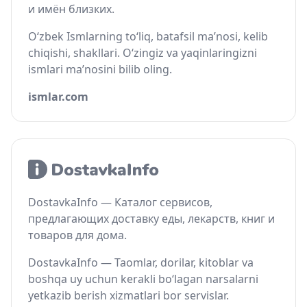
и имён близких.
O‘zbek Ismlarning to‘liq, batafsil ma’nosi, kelib
chiqishi, shakllari. O‘zingiz va yaqinlaringizni
ismlari ma’nosini bilib oling.
ismlar.com
DostavkaInfo — Каталог сервисов,
предлагающих доставку еды, лекарств, книг и
товаров для дома.
DostavkaInfo — Taomlar, dorilar, kitoblar va
boshqa uy uchun kerakli bo‘lagan narsalarni
yetkazib berish xizmatlari bor servislar.