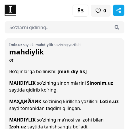
ЎЗ
0
Imlo.uz
saytida
mahdiylik
so‘zining yozilishi
mahdiylik
ot
Bo‘g‘inlarga bo‘linishi:
[mah-diy-lik]
MAHDIYLIK
so‘zining sinonimlarini
Sinonim.uz
saytida qidirib ko‘ring.
МАҲДИЙЛИК
so‘zining kirillcha yozilishi
Lotin.uz
sayti tomonidan taqdim qilingan.
MAHDIYLIK
so‘zining ma’nosi va izohi bilan
Izoh.uz
saytida tanishsangiz bo‘ladi.