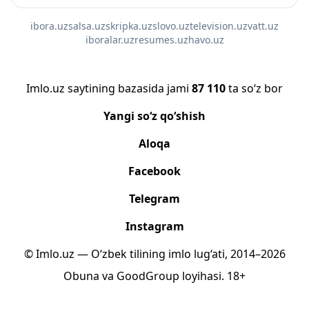
ibora.uz
salsa.uz
skripka.uz
slovo.uz
television.uz
vatt.uz
iboralar.uz
resumes.uz
havo.uz
Imlo.uz saytining bazasida jami
87 110
ta so‘z bor
Yangi so‘z qo‘shish
Aloqa
Facebook
Telegram
Instagram
© Imlo.uz — O‘zbek tilining imlo lug‘ati, 2014–2026
Obuna
va
GoodGroup
loyihasi.
18+