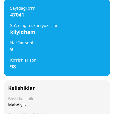
Saytdagi o‘rni
47041
So‘zning teskari yozilishi
kilyidham
Harflar soni
9
Ko‘rishlar soni
98
Kelishiklar
Bosh kelishik
Mahdiylik