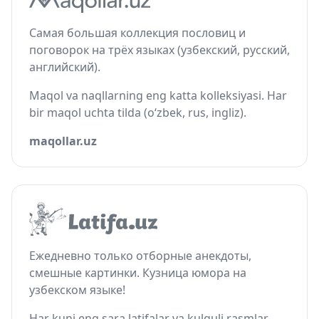
Самая большая коллекция пословиц и
поговорок на трёх языках (узбекский, русский,
английский).
Maqol va naqllarning eng katta kolleksiyasi. Har
bir maqol uchta tilda (o‘zbek, rus, ingliz).
maqollar.uz
Ежедневно только отборные анекдоты,
смешные картинки. Кузница юмора на
узбекском языке!
Har kuni eng sara latifalar va kulguli rasmlar.