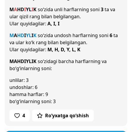
M
A
H
D
I
Y
L
I
K
so‘zida unli harflarning soni
3
ta va
ular qizil rang bilan belgilangan.
Ular quyidagilar:
A, I, I
M
A
H
D
I
Y
L
I
K
so‘zida undosh harflarning soni
6
ta
va ular ko‘k rang bilan belgilangan.
Ular quyidagilar:
M, H, D, Y, L, K
MAHDIYLIK
so‘zidagi barcha harflarning va
bo‘g‘inlarning soni:
unlilar: 3
undoshlar: 6
hamma harflar: 9
bo‘g‘inlarning soni: 3
4
Ro‘yxatga qo‘shish