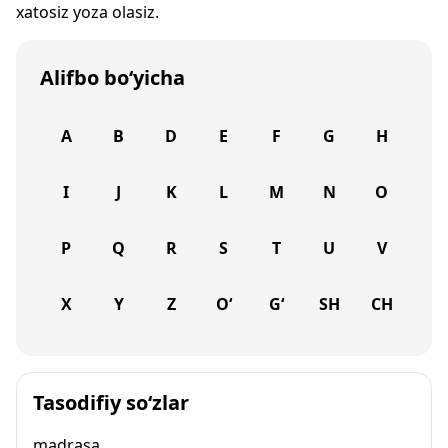
xatosiz yoza olasiz.
Alifbo bo‘yicha
A
B
D
E
F
G
H
I
J
K
L
M
N
O
P
Q
R
S
T
U
V
X
Y
Z
O‘
G‘
SH
CH
Tasodifiy so‘zlar
madrasa