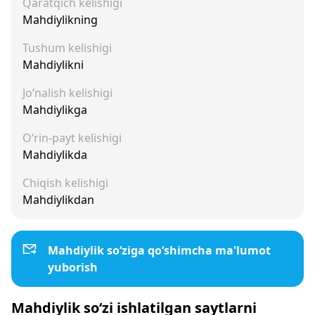
Qaratqich kelishigi
Mahdiylikning
Tushum kelishigi
Mahdiylikni
Jo‘nalish kelishigi
Mahdiylikga
O‘rin-payt kelishigi
Mahdiylikda
Chiqish kelishigi
Mahdiylikdan
Mahdiylik so‘ziga qo‘shimcha ma'lumot
yuborish
Mahdiylik so‘zi ishlatilgan saytlarni