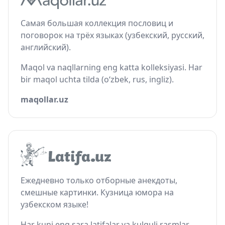
Самая большая коллекция пословиц и
поговорок на трёх языках (узбекский, русский,
английский).
Maqol va naqllarning eng katta kolleksiyasi. Har
bir maqol uchta tilda (o‘zbek, rus, ingliz).
maqollar.uz
Ежедневно только отборные анекдоты,
смешные картинки. Кузница юмора на
узбекском языке!
Har kuni eng sara latifalar va kulguli rasmlar.