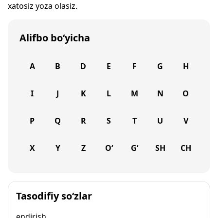
xatosiz yoza olasiz.
Alifbo bo‘yicha
A
B
D
E
F
G
H
I
J
K
L
M
N
O
P
Q
R
S
T
U
V
X
Y
Z
O‘
G‘
SH
CH
Tasodifiy so‘zlar
endirish