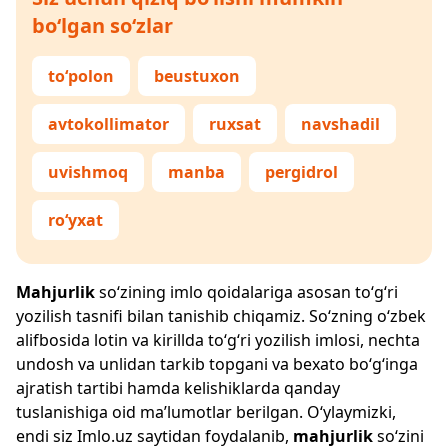
bo‘lgan so‘zlar
to‘polon
beustuxon
avtokollimator
ruxsat
navshadil
uvishmoq
manba
pergidrol
ro‘yxat
Mahjurlik
so‘zining imlo qoidalariga asosan to‘g‘ri
yozilish tasnifi bilan tanishib chiqamiz. So‘zning o‘zbek
alifbosida lotin va kirillda to‘g‘ri yozilish imlosi, nechta
undosh va unlidan tarkib topgani va bexato bo‘g‘inga
ajratish tartibi hamda kelishiklarda qanday
tuslanishiga oid ma’lumotlar berilgan. O‘ylaymizki,
endi siz
Imlo.uz
saytidan foydalanib,
mahjurlik
so‘zini