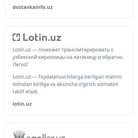
dostavkainfo.uz
Lotin.uz — поможет транслитерировать с
узбекской кириллицы на латиницу и обратно.
Легко!
Lotin.uz — foydalanuvchilarga berilgan matnni
lotindan kirillga va aksincha o‘girish xizmatini
taklif etadi.
lotin.uz