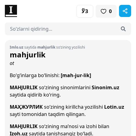
ЎЗ
0
Imlo.uz
saytida
mahjurlik
so‘zining yozilishi
mahjurlik
ot
Bo‘g‘inlarga bo‘linishi:
[mah-jur-lik]
MAHJURLIK
so‘zining sinonimlarini
Sinonim.uz
saytida qidirib ko‘ring.
МАҲЖУРЛИК
so‘zining kirillcha yozilishi
Lotin.uz
sayti tomonidan taqdim qilingan.
MAHJURLIK
so‘zining ma’nosi va izohi bilan
Izoh.uz
saytida tanishsangiz bo‘ladi.