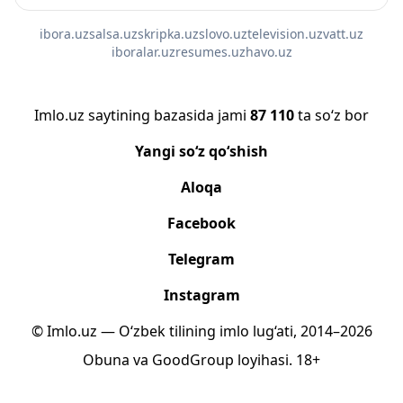
ibora.uz
salsa.uz
skripka.uz
slovo.uz
television.uz
vatt.uz
iboralar.uz
resumes.uz
havo.uz
Imlo.uz saytining bazasida jami
87 110
ta so‘z bor
Yangi so‘z qo‘shish
Aloqa
Facebook
Telegram
Instagram
© Imlo.uz — O‘zbek tilining imlo lug‘ati, 2014–2026
Obuna
va
GoodGroup
loyihasi.
18+