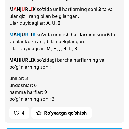
M
A
H
J
U
R
L
I
K
so‘zida unli harflarning soni
3
ta va
ular qizil rang bilan belgilangan.
Ular quyidagilar:
A, U, I
M
A
H
J
U
R
L
I
K
so‘zida undosh harflarning soni
6
ta
va ular ko‘k rang bilan belgilangan.
Ular quyidagilar:
M, H, J, R, L, K
MAHJURLIK
so‘zidagi barcha harflarning va
bo‘g‘inlarning soni:
unlilar: 3
undoshlar: 6
hamma harflar: 9
bo‘g‘inlarning soni: 3
4
Ro‘yxatga qo‘shish