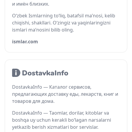
и имён близких.
O‘zbek Ismlarning to‘liq, batafsil ma’nosi, kelib
chiqishi, shakllari. O‘zingiz va yaqinlaringizni
ismlari ma’nosini bilib oling.
ismlar.com
DostavkaInfo — Каталог сервисов,
предлагающих доставку еды, лекарств, книг и
товаров для дома.
DostavkaInfo — Taomlar, dorilar, kitoblar va
boshqa uy uchun kerakli bo‘lagan narsalarni
yetkazib berish xizmatlari bor servislar.