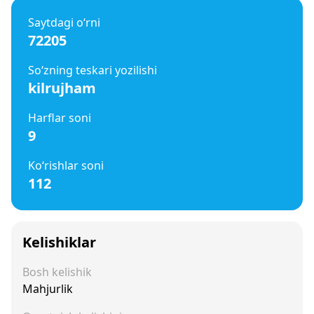
Saytdagi o‘rni
72205
So‘zning teskari yozilishi
kilrujham
Harflar soni
9
Ko‘rishlar soni
112
Kelishiklar
Bosh kelishik
Mahjurlik