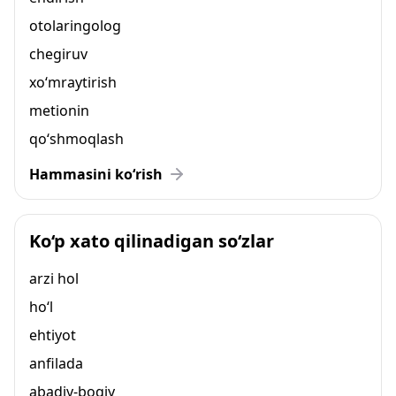
otolaringolog
chegiruv
xo‘mraytirish
metionin
qo‘shmoqlash
Hammasini ko‘rish
Ko‘p xato qilinadigan so‘zlar
arzi hol
ho‘l
ehtiyot
anfilada
abadiy-boqiy