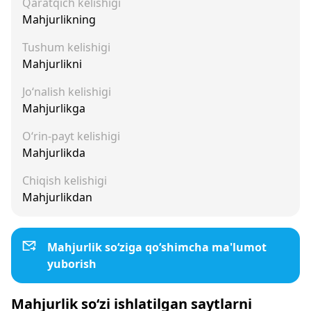
Qaratqich kelishigi
Mahjurlikning
Tushum kelishigi
Mahjurlikni
Jo‘nalish kelishigi
Mahjurlikga
O‘rin-payt kelishigi
Mahjurlikda
Chiqish kelishigi
Mahjurlikdan
Mahjurlik so‘ziga qo‘shimcha ma'lumot
yuborish
Mahjurlik so‘zi ishlatilgan saytlarni