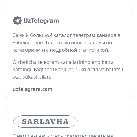
Самый большой каталог телеграм каналов в
Узбекистане. Только активные каналы по
категориям и с подробной статистикой.
O‘zbekcha telegram kanallarining eng katta
katalogi. Faqt faol kanallar, ruknlarda va batafsil
statistikasi bilan.
uztelegram.com
С нами вы научитесь грамотно писать на