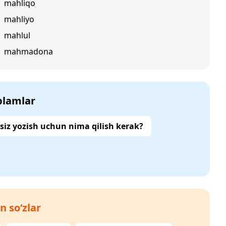
mahliqo
mahliyo
mahlul
mahmadona
‘plamlar
siz yozish uchun nima qilish kerak?
n so‘zlar