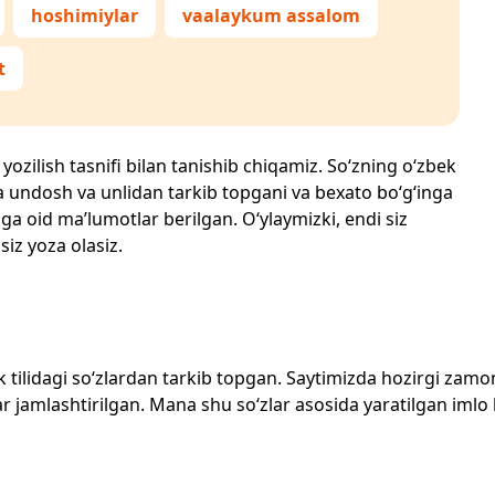
hoshimiylar
vaalaykum assalom
t
 yozilish tasnifi bilan tanishib chiqamiz. So‘zning o‘zbek
echta undosh va unlidan tarkib topgani va bexato bo‘g‘inga
ga oid ma’lumotlar berilgan. O‘ylaymizki, endi siz
siz yoza olasiz.
zbek tilidagi so‘zlardan tarkib topgan. Saytimizda hozirgi za
 jamlashtirilgan. Mana shu so‘zlar asosida yaratilgan imlo lug