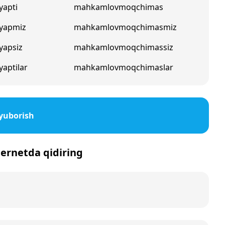
apti
mahkamlovmoqchimas
yapmiz
mahkamlovmoqchimasmiz
apsiz
mahkamlovmoqchimassiz
aptilar
mahkamlovmoqchimaslar
yuborish
ternetda qidiring