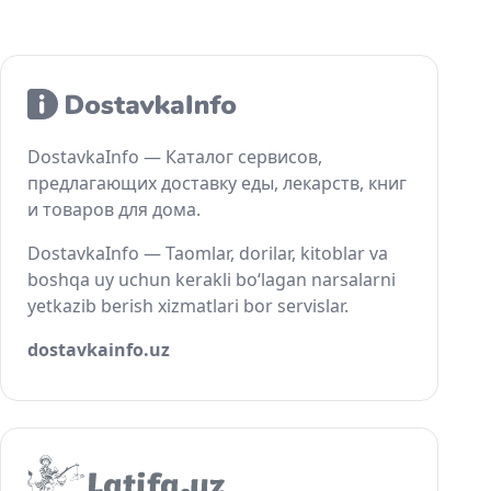
DostavkaInfo — Каталог сервисов,
предлагающих доставку еды, лекарств, книг
и товаров для дома.
DostavkaInfo — Taomlar, dorilar, kitoblar va
boshqa uy uchun kerakli bo‘lagan narsalarni
yetkazib berish xizmatlari bor servislar.
dostavkainfo.uz