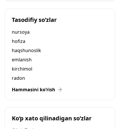
Tasodifiy so‘zlar
nursoya
hofiza
haqshunoslik
emlanish
kirchimol
radon
Hammasini ko‘rish
Ko‘p xato qilinadigan so‘zlar