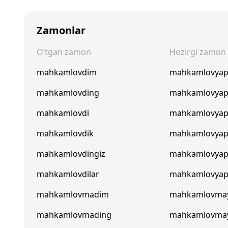
Zamonlar
O‘tgan zamon
Hozirgi zamon
mahkamlovdim
mahkamlovya
mahkamlovding
mahkamlovyap
mahkamlovdi
mahkamlovyap
mahkamlovdik
mahkamlovyap
mahkamlovdingiz
mahkamlovyap
mahkamlovdilar
mahkamlovyapt
mahkamlovmadim
mahkamlovma
mahkamlovmading
mahkamlovma