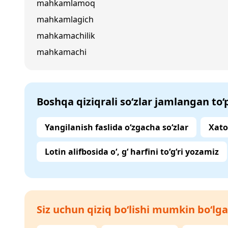
mahkamlamoq
mahkamlagich
mahkamachilik
mahkamachi
Boshqa qiziqrali so‘zlar jamlangan to
Yangilanish faslida o‘zgacha so‘zlar
Xato
Lotin alifbosida o‘, g‘ harfini to‘g‘ri yozamiz
Siz uchun qiziq bo‘lishi mumkin bo‘lga