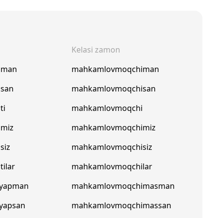
Kelasi zamon
pman
mahkamlovmoqchiman
san
mahkamlovmoqchisan
ti
mahkamlovmoqchi
miz
mahkamlovmoqchimiz
siz
mahkamlovmoqchisiz
ilar
mahkamlovmoqchilar
yapman
mahkamlovmoqchimasman
yapsan
mahkamlovmoqchimassan