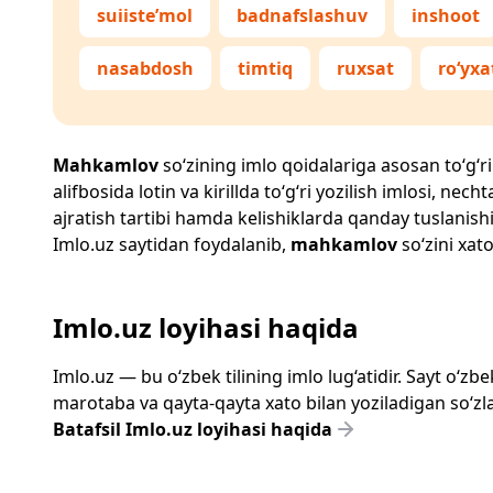
suiiste’mol
badnafslashuv
inshoot
nasabdosh
timtiq
ruxsat
ro‘yxa
Mahkamlov
so‘zining imlo qoidalariga asosan to‘g‘ri
alifbosida lotin va kirillda to‘g‘ri yozilish imlosi, n
ajratish tartibi hamda kelishiklarda qanday tuslanishi
Imlo.uz
saytidan foydalanib,
mahkamlov
so‘zini xato
Imlo.uz loyihasi haqida
Imlo.uz — bu o‘zbek tilining imlo lug‘atidir. Sayt o‘
marotaba va qayta-qayta xato bilan yoziladigan so‘zlar
Batafsil Imlo.uz loyihasi haqida