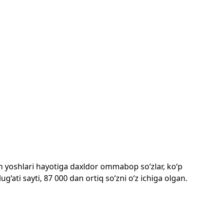
mon yoshlari hayotiga daxldor ommabop so‘zlar, ko‘p
‘ati sayti, 87 000 dan ortiq so‘zni o‘z ichiga olgan.