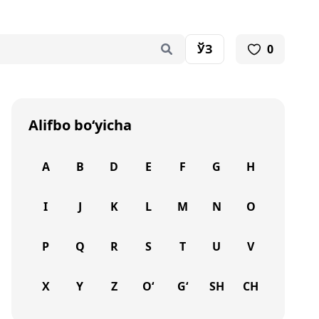
ЎЗ
0
Alifbo bo‘yicha
A
B
D
E
F
G
H
I
J
K
L
M
N
O
P
Q
R
S
T
U
V
X
Y
Z
O‘
G‘
SH
CH