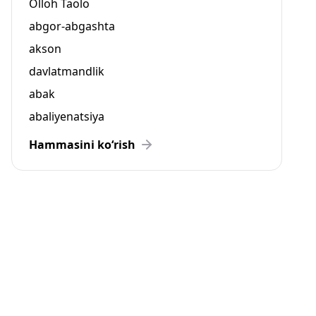
Olloh Taolo
abgor-abgashta
akson
davlatmandlik
abak
abaliyenatsiya
Hammasini ko‘rish