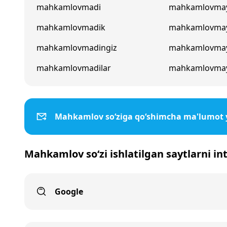
mahkamlovmadi
mahkamlovmay
mahkamlovmadik
mahkamlovma
mahkamlovmadingiz
mahkamlovmay
mahkamlovmadilar
mahkamlovmay
Mahkamlov so‘ziga qo‘shimcha ma'lumot 
Mahkamlov so‘zi ishlatilgan saytlarni in
Google