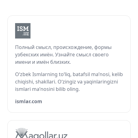
Полный смысл, происхождение, формы
узбекских имён. Узнайте смысл своего
имени и имён близких.
O‘zbek Ismlarning to‘liq, batafsil ma’nosi, kelib
chiqishi, shakllari. O‘zingiz va yaqinlaringizni
ismlari ma’nosini bilib oling.
ismlar.com