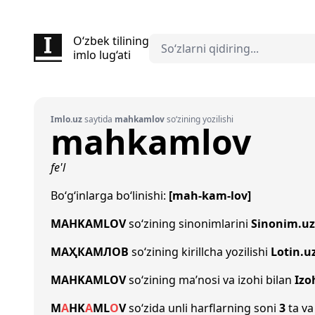
O‘zbek tilining
imlo lug‘ati
Imlo.uz
saytida
mahkamlov
so‘zining yozilishi
mahkamlov
fe'l
Bo‘g‘inlarga bo‘linishi:
[mah-kam-lov]
MAHKAMLOV
so‘zining sinonimlarini
Sinonim.uz
МАҲКАМЛОВ
so‘zining kirillcha yozilishi
Lotin.u
MAHKAMLOV
so‘zining ma’nosi va izohi bilan
Izo
M
A
H
K
A
M
L
O
V
so‘zida unli harflarning soni
3
ta va