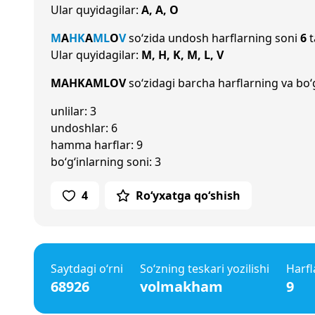
Ular quyidagilar:
A, A, O
M
A
H
K
A
M
L
O
V
so‘zida undosh harflarning soni
6
t
Ular quyidagilar:
M, H, K, M, L, V
MAHKAMLOV
so‘zidagi barcha harflarning va bo‘g
unlilar: 3
undoshlar: 6
hamma harflar: 9
bo‘g‘inlarning soni: 3
4
Ro‘yxatga qo‘shish
Saytdagi o‘rni
So‘zning teskari yozilishi
Harfl
68926
volmakham
9