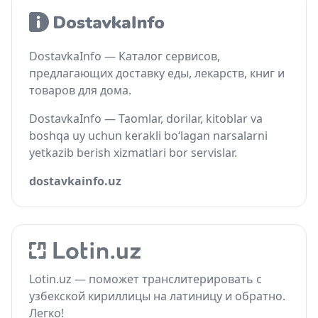
DostavkaInfo — Каталог сервисов,
предлагающих доставку еды, лекарств, книг и
товаров для дома.
DostavkaInfo — Taomlar, dorilar, kitoblar va
boshqa uy uchun kerakli bo‘lagan narsalarni
yetkazib berish xizmatlari bor servislar.
dostavkainfo.uz
Lotin.uz — поможет транслитерировать с
узбекской кириллицы на латиницу и обратно.
Легко!