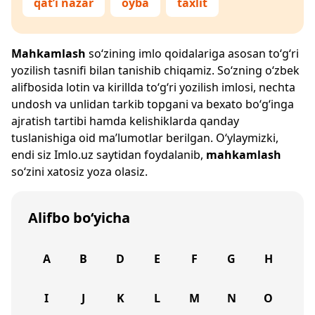
qat’i nazar
oyba
taxlit
Mahkamlash
so‘zining imlo qoidalariga asosan to‘g‘ri
yozilish tasnifi bilan tanishib chiqamiz. So‘zning o‘zbek
alifbosida lotin va kirillda to‘g‘ri yozilish imlosi, nechta
undosh va unlidan tarkib topgani va bexato bo‘g‘inga
ajratish tartibi hamda kelishiklarda qanday
tuslanishiga oid ma’lumotlar berilgan. O‘ylaymizki,
endi siz
Imlo.uz
saytidan foydalanib,
mahkamlash
so‘zini xatosiz yoza olasiz.
Alifbo bo‘yicha
A
B
D
E
F
G
H
I
J
K
L
M
N
O