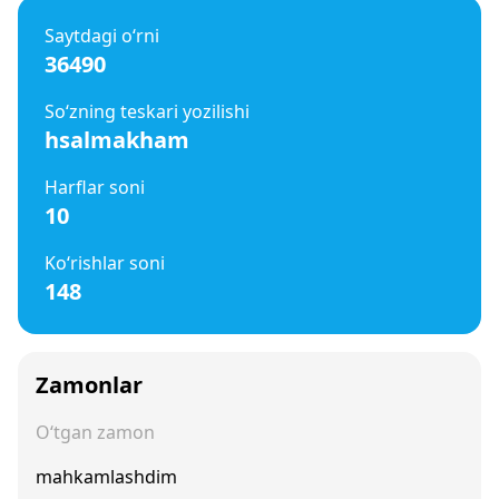
Saytdagi o‘rni
36490
So‘zning teskari yozilishi
hsalmakham
Harflar soni
10
Ko‘rishlar soni
148
Zamonlar
O‘tgan zamon
mahkamlashdim