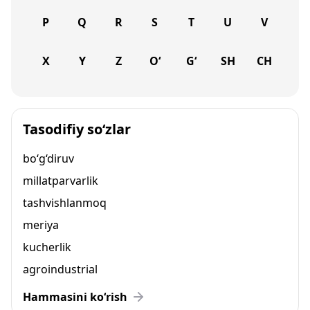
P
Q
R
S
T
U
V
X
Y
Z
O‘
G‘
SH
CH
Tasodifiy so‘zlar
bo‘g‘diruv
millatparvarlik
tashvishlanmoq
meriya
kucherlik
agroindustrial
Hammasini ko‘rish