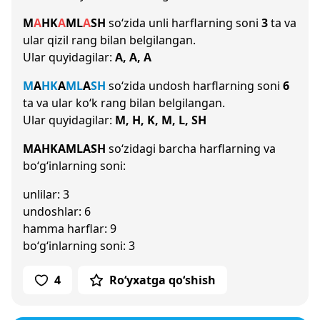
M
A
H
K
A
M
L
A
SH
so‘zida unli harflarning soni
3
ta va
ular qizil rang bilan belgilangan.
Ular quyidagilar:
A, A, A
M
A
H
K
A
M
L
A
SH
so‘zida undosh harflarning soni
6
ta va ular ko‘k rang bilan belgilangan.
Ular quyidagilar:
M, H, K, M, L, SH
MAHKAMLASH
so‘zidagi barcha harflarning va
bo‘g‘inlarning soni:
unlilar: 3
undoshlar: 6
hamma harflar: 9
bo‘g‘inlarning soni: 3
4
Ro‘yxatga qo‘shish