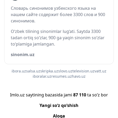
Словарь синонимов узбекского языка на
нашем сайте содержит более 3300 слов и 900
синонимов.
O‘zbek tilining sinonimlar lug‘ati. Saytda 3300
tadan ortiq so‘zlar, 900 ga yaqin sinonim so‘zlar
to‘plamiga jamlangan.
sinonim.uz
ibora.uz
salsa.uz
skripka.uz
slovo.uz
television.uz
vatt.uz
iboralar.uz
resumes.uz
havo.uz
Imlo.uz saytining bazasida jami
87 110
ta so‘z bor
Yangi so‘z qo‘shish
Aloqa