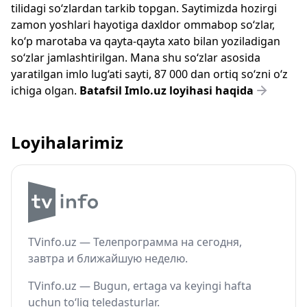
tilidagi so‘zlardan tarkib topgan. Saytimizda hozirgi
zamon yoshlari hayotiga daxldor ommabop so‘zlar,
ko‘p marotaba va qayta-qayta xato bilan yoziladigan
so‘zlar jamlashtirilgan. Mana shu so‘zlar asosida
yaratilgan imlo lug‘ati sayti, 87 000 dan ortiq so‘zni o‘z
ichiga olgan.
Batafsil Imlo.uz loyihasi haqida
Loyihalarimiz
TVinfo.uz — Телепрограмма на сегодня,
завтра и ближайшую неделю.
TVinfo.uz — Bugun, ertaga va keyingi hafta
uchun to‘liq teledasturlar.