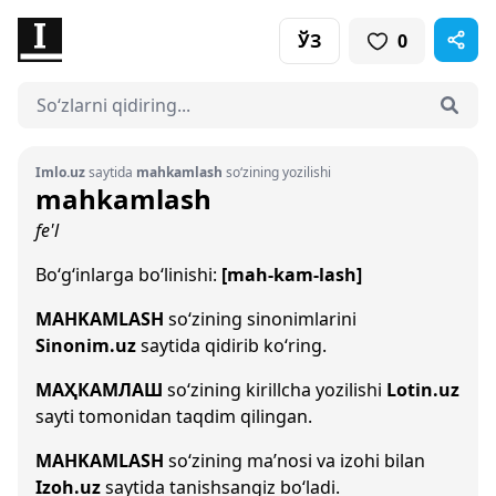
ЎЗ
0
Imlo.uz
saytida
mahkamlash
so‘zining yozilishi
mahkamlash
fe'l
Bo‘g‘inlarga bo‘linishi:
[mah-kam-lash]
MAHKAMLASH
so‘zining sinonimlarini
Sinonim.uz
saytida qidirib ko‘ring.
МАҲКАМЛАШ
so‘zining kirillcha yozilishi
Lotin.uz
sayti tomonidan taqdim qilingan.
MAHKAMLASH
so‘zining ma’nosi va izohi bilan
Izoh.uz
saytida tanishsangiz bo‘ladi.