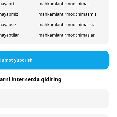
mayapti
mahkamlantirmoqchimas
mayapmiz
mahkamlantirmoqchimasmiz
mayapsiz
mahkamlantirmoqchimassiz
ayaptilar
mahkamlantirmoqchimaslar
lumot yuborish
arni internetda qidiring