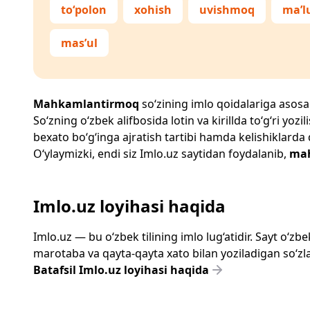
to‘polon
xohish
uvishmoq
ma’
mas’ul
Mahkamlantirmoq
so‘zining imlo qoidalariga asosan 
So‘zning o‘zbek alifbosida lotin va kirillda to‘g‘ri yo
bexato bo‘g‘inga ajratish tartibi hamda kelishiklarda
O‘ylaymizki, endi siz
Imlo.uz
saytidan foydalanib,
ma
Imlo.uz loyihasi haqida
Imlo.uz — bu o‘zbek tilining imlo lug‘atidir. Sayt o‘
marotaba va qayta-qayta xato bilan yoziladigan so‘zlar
Batafsil Imlo.uz loyihasi haqida