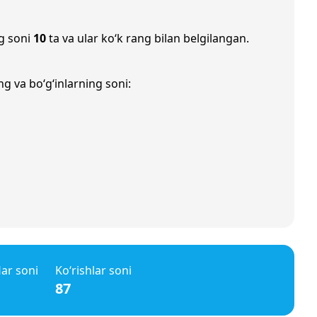
g soni
10
ta va ular ko‘k rang bilan belgilangan.
g va bo‘g‘inlarning soni:
lar soni
Ko‘rishlar soni
87