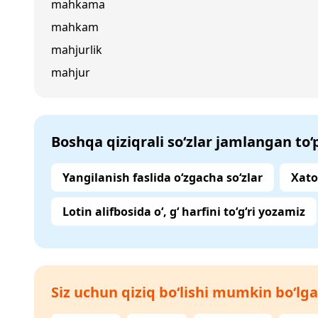
mahkama
mahkam
mahjurlik
mahjur
Boshqa qiziqrali so‘zlar jamlangan to
Yangilanish faslida o‘zgacha so‘zlar
Xato
Lotin alifbosida o‘, g‘ harfini to‘g‘ri yozamiz
Siz uchun qiziq bo‘lishi mumkin bo‘lga