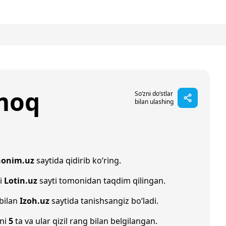
moq
So‘zni do‘stlar
bilan ulashing
nonim.uz
saytida qidirib ko‘ring.
hi
Lotin.uz
sayti tomonidan taqdim qilingan.
 bilan
Izoh.uz
saytida tanishsangiz bo‘ladi.
oni
5
ta va ular qizil rang bilan belgilangan.