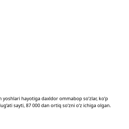
mon yoshlari hayotiga daxldor ommabop so‘zlar, ko‘p
‘ati sayti, 87 000 dan ortiq so‘zni o‘z ichiga olgan.