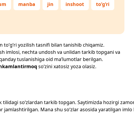
lum
manba
jin
inshoot
to‘g‘ri
to‘g‘ri yozilish tasnifi bilan tanishib chiqamiz.
zilish imlosi, nechta undosh va unlidan tarkib topgani va
 qanday tuslanishiga oid ma’lumotlar berilgan.
hkamlantirmoq
so‘zini xatosiz yoza olasiz.
zbek tilidagi so‘zlardan tarkib topgan. Saytimizda hozirgi za
 jamlashtirilgan. Mana shu so‘zlar asosida yaratilgan imlo lug