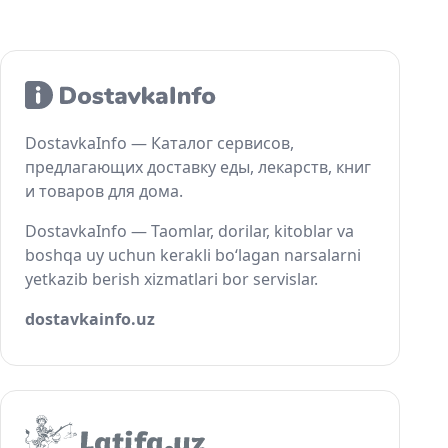
DostavkaInfo — Каталог сервисов,
предлагающих доставку еды, лекарств, книг
и товаров для дома.
DostavkaInfo — Taomlar, dorilar, kitoblar va
boshqa uy uchun kerakli bo‘lagan narsalarni
yetkazib berish xizmatlari bor servislar.
dostavkainfo.uz