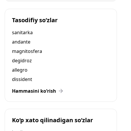
Tasodifiy so‘zlar
sanitarka
andante
magnitosfera
degidroz
allegro
dissident
Hammasini ko‘rish
Ko‘p xato qilinadigan so‘zlar