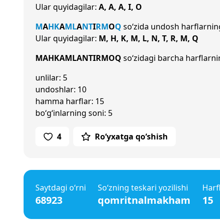
Ular quyidagilar:
A, A, A, I, O
M
A
H
K
A
M
L
A
N
T
I
R
M
O
Q
so‘zida undosh harflarnin
Ular quyidagilar:
M, H, K, M, L, N, T, R, M, Q
MAHKAMLANTIRMOQ
so‘zidagi barcha harflarnin
unlilar: 5
undoshlar: 10
hamma harflar: 15
bo‘g‘inlarning soni: 5
4
Ro‘yxatga qo‘shish
Saytdagi o‘rni
So‘zning teskari yozilishi
Harf
68923
qomritnalmakham
15