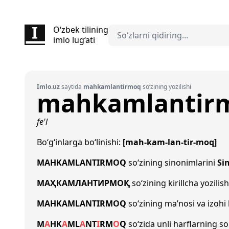
O‘zbek tilining
imlo lug‘ati
Imlo.uz
saytida
mahkamlantirmoq
so‘zining yozilishi
mahkamlantir
fe'l
Bo‘g‘inlarga bo‘linishi:
[mah-kam-lan-tir-moq]
MAHKAMLANTIRMOQ
so‘zining sinonimlarini
Si
МАҲКАМЛАНТИРМОҚ
so‘zining kirillcha yozilis
MAHKAMLANTIRMOQ
so‘zining ma’nosi va izohi
M
A
H
K
A
M
L
A
N
T
I
R
M
O
Q
so‘zida unli harflarning s