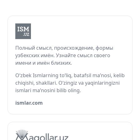
Полный смысл, происхождение, формы
узбекских имён. Узнайте смысл своего
имени и имён близких.
O‘zbek Ismlarning to‘liq, batafsil ma’nosi, kelib
chiqishi, shakllari. O‘zingiz va yaqinlaringizni
ismlari ma’nosini bilib oling.
ismlar.com