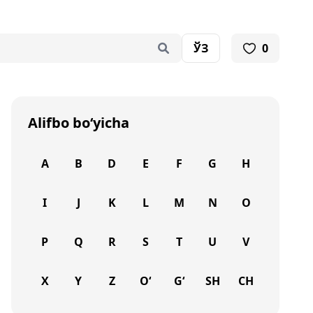
ЎЗ
0
Alifbo bo‘yicha
A
B
D
E
F
G
H
I
J
K
L
M
N
O
P
Q
R
S
T
U
V
X
Y
Z
O‘
G‘
SH
CH