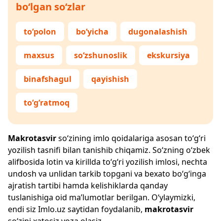
bo‘lgan so‘zlar
to‘polon
bo‘yicha
dugonalashish
maxsus
so‘zshunoslik
ekskursiya
binafshagul
qayishish
to‘g‘ratmoq
Makrotasvir
so‘zining imlo qoidalariga asosan to‘g‘ri
yozilish tasnifi bilan tanishib chiqamiz. So‘zning o‘zbek
alifbosida lotin va kirillda to‘g‘ri yozilish imlosi, nechta
undosh va unlidan tarkib topgani va bexato bo‘g‘inga
ajratish tartibi hamda kelishiklarda qanday
tuslanishiga oid ma’lumotlar berilgan. O‘ylaymizki,
endi siz
Imlo.uz
saytidan foydalanib,
makrotasvir