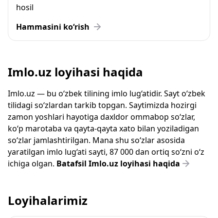
hosil
Hammasini ko‘rish
Imlo.uz loyihasi haqida
Imlo.uz — bu o‘zbek tilining imlo lug‘atidir. Sayt o‘zbek
tilidagi so‘zlardan tarkib topgan. Saytimizda hozirgi
zamon yoshlari hayotiga daxldor ommabop so‘zlar,
ko‘p marotaba va qayta-qayta xato bilan yoziladigan
so‘zlar jamlashtirilgan. Mana shu so‘zlar asosida
yaratilgan imlo lug‘ati sayti, 87 000 dan ortiq so‘zni o‘z
ichiga olgan.
Batafsil Imlo.uz loyihasi haqida
Loyihalarimiz