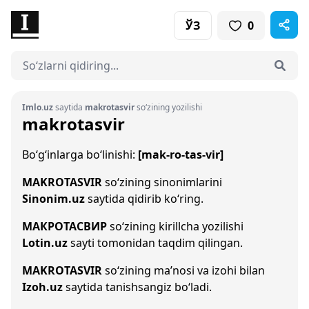
ЎЗ
0
Imlo.uz
saytida
makrotasvir
so‘zining yozilishi
makrotasvir
Bo‘g‘inlarga bo‘linishi:
[mak-ro-tas-vir]
MAKROTASVIR
so‘zining sinonimlarini
Sinonim.uz
saytida qidirib ko‘ring.
МАКРОТАСВИР
so‘zining kirillcha yozilishi
Lotin.uz
sayti tomonidan taqdim qilingan.
MAKROTASVIR
so‘zining ma’nosi va izohi bilan
Izoh.uz
saytida tanishsangiz bo‘ladi.