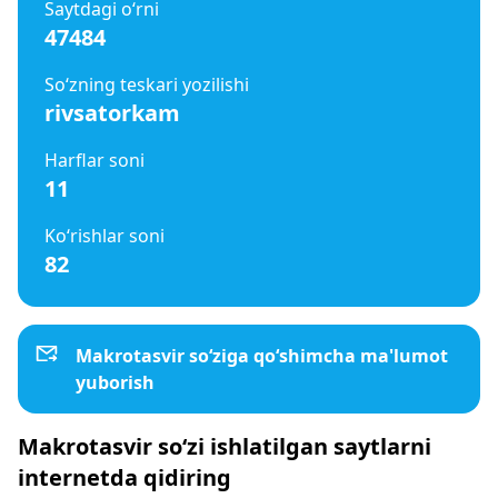
Saytdagi o‘rni
47484
So‘zning teskari yozilishi
rivsatorkam
Harflar soni
11
Ko‘rishlar soni
82
Makrotasvir so‘ziga qo‘shimcha ma'lumot
yuborish
Makrotasvir so‘zi ishlatilgan saytlarni
internetda qidiring