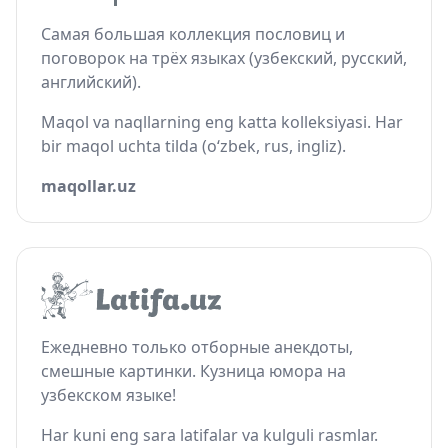
Самая большая коллекция пословиц и
поговорок на трёх языках (узбекский, русский,
английский).
Maqol va naqllarning eng katta kolleksiyasi. Har
bir maqol uchta tilda (o‘zbek, rus, ingliz).
maqollar.uz
Ежедневно только отборные анекдоты,
смешные картинки. Кузница юмора на
узбекском языке!
Har kuni eng sara latifalar va kulguli rasmlar.