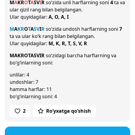
M
A
K
R
O
T
A
S
V
I
R
so‘zida unli harflarning soni
4
ta va
ular qizil rang bilan belgilangan.
Ular quyidagilar:
A, O, A, I
M
A
K
R
O
T
A
S
V
I
R
so‘zida undosh harflarning soni
7
ta va ular ko‘k rang bilan belgilangan.
Ular quyidagilar:
M, K, R, T, S, V, R
MAKROTASVIR
so‘zidagi barcha harflarning va
bo‘g‘inlarning soni:
unlilar: 4
undoshlar: 7
hamma harflar: 11
bo‘g‘inlarning soni: 4
2
Ro‘yxatga qo‘shish