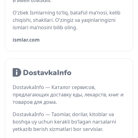
и имён близких.
O‘zbek Ismlarning to‘liq, batafsil ma’nosi, kelib
chiqishi, shakllari. O‘zingiz va yaqinlaringizni
ismlari ma’nosini bilib oling.
ismlar.com
DostavkaInfo — Каталог сервисов,
предлагающих доставку еды, лекарств, книг и
товаров для дома.
DostavkaInfo — Taomlar, dorilar, kitoblar va
boshqa uy uchun kerakli bo‘lagan narsalarni
yetkazib berish xizmatlari bor servislar.