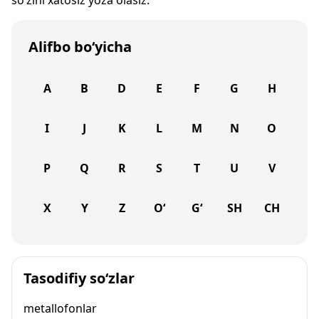
so‘zini xatosiz yoza olasiz.
Alifbo bo‘yicha
A
B
D
E
F
G
H
I
J
K
L
M
N
O
P
Q
R
S
T
U
V
X
Y
Z
O‘
G‘
SH
CH
Tasodifiy so‘zlar
metallofonlar