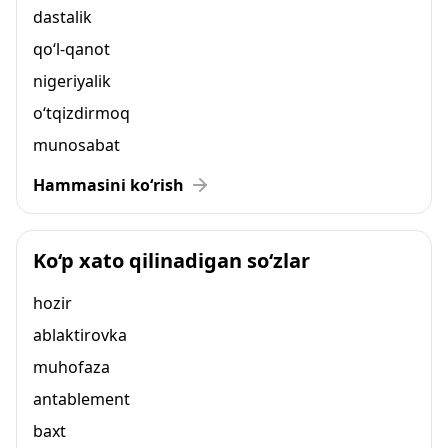
dastalik
qo‘l-qanot
nigeriyalik
o‘tqizdirmoq
munosabat
Hammasini ko‘rish
Ko‘p xato qilinadigan so‘zlar
hozir
ablaktirovka
muhofaza
antablement
baxt