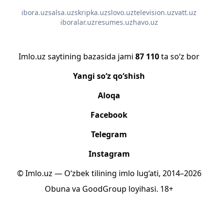
ibora.uz
salsa.uz
skripka.uz
slovo.uz
television.uz
vatt.uz
iboralar.uz
resumes.uz
havo.uz
Imlo.uz saytining bazasida jami
87 110
ta so‘z bor
Yangi so‘z qo‘shish
Aloqa
Facebook
Telegram
Instagram
© Imlo.uz — O‘zbek tilining imlo lug‘ati, 2014–2026
Obuna
va
GoodGroup
loyihasi.
18+