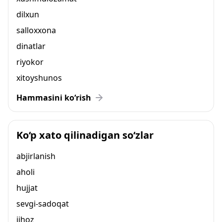
dilxun
salloxxona
dinatlar
riyokor
xitoyshunos
Hammasini ko‘rish
Ko‘p xato qilinadigan so‘zlar
abjirlanish
aholi
hujjat
sevgi-sadoqat
jihoz