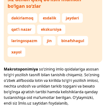
bo‘lgan so‘zlar
dakirlamoq
esdalik
jaydari
qat’i nazar
ekskursiya
laringospazm
jin
binafshagul
xayol
Makrotoponimiya
so‘zining imlo qoidalariga asosan
to‘g‘ri yozilish tasnifi bilan tanishib chiqamiz. So‘zning
o‘zbek alifbosida lotin va kirillda to‘g‘ri yozilish imlosi,
nechta undosh va unlidan tarkib topgani va bexato
bo‘g‘inga ajratish tartibi hamda kelishiklarda qanday
tuslanishiga oid ma’lumotlar berilgan. O‘ylaymizki,
endi siz
Imlo.uz
saytidan foydalanib,