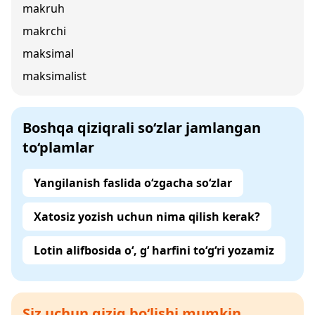
makruh
makrchi
maksimal
maksimalist
Boshqa qiziqrali so‘zlar jamlangan
to‘plamlar
Yangilanish faslida o‘zgacha so‘zlar
Xatosiz yozish uchun nima qilish kerak?
Lotin alifbosida o‘, g‘ harfini to‘g‘ri yozamiz
Siz uchun qiziq bo‘lishi mumkin