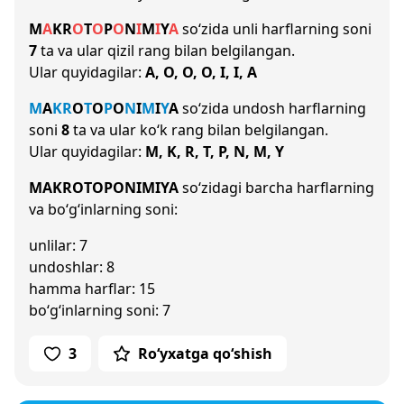
M
A
K
R
O
T
O
P
O
N
I
M
I
Y
A
so‘zida unli harflarning soni
7
ta va ular qizil rang bilan belgilangan.
Ular quyidagilar:
A, O, O, O, I, I, A
M
A
K
R
O
T
O
P
O
N
I
M
I
Y
A
so‘zida undosh harflarning
soni
8
ta va ular ko‘k rang bilan belgilangan.
Ular quyidagilar:
M, K, R, T, P, N, M, Y
MAKROTOPONIMIYA
so‘zidagi barcha harflarning
va bo‘g‘inlarning soni:
unlilar: 7
undoshlar: 8
hamma harflar: 15
bo‘g‘inlarning soni: 7
3
Ro‘yxatga qo‘shish