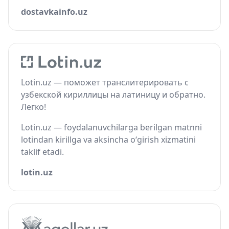
dostavkainfo.uz
Lotin.uz — поможет транслитерировать с
узбекской кириллицы на латиницу и обратно.
Легко!
Lotin.uz — foydalanuvchilarga berilgan matnni
lotindan kirillga va aksincha o‘girish xizmatini
taklif etadi.
lotin.uz