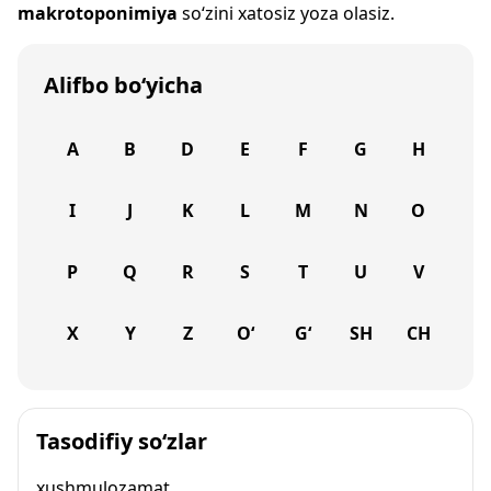
makrotoponimiya
so‘zini xatosiz yoza olasiz.
Alifbo bo‘yicha
A
B
D
E
F
G
H
I
J
K
L
M
N
O
P
Q
R
S
T
U
V
X
Y
Z
O‘
G‘
SH
CH
Tasodifiy so‘zlar
xushmulozamat