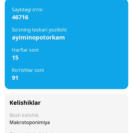
Saytdagi o‘rni
46716
So‘zning teskari yozilishi
ayiminopotorkam
Harflar soni
15
Ko‘rishlar soni
91
Kelishiklar
Bosh kelishik
Makrotoponimiya