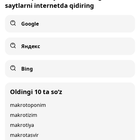
saytlarni internetda qidiring
Google
Яндекс
Bing
Oldingi 10 ta so‘z
makrotoponim
makrotizim
makrotiya
makrotasvir