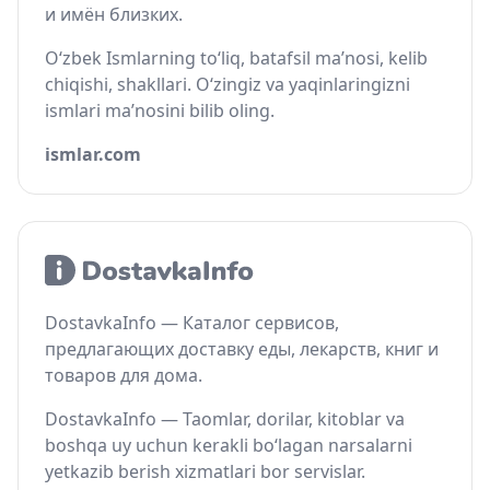
и имён близких.
O‘zbek Ismlarning to‘liq, batafsil ma’nosi, kelib
chiqishi, shakllari. O‘zingiz va yaqinlaringizni
ismlari ma’nosini bilib oling.
ismlar.com
DostavkaInfo — Каталог сервисов,
предлагающих доставку еды, лекарств, книг и
товаров для дома.
DostavkaInfo — Taomlar, dorilar, kitoblar va
boshqa uy uchun kerakli bo‘lagan narsalarni
yetkazib berish xizmatlari bor servislar.