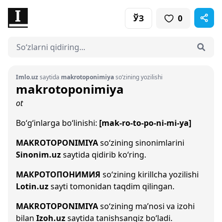
ЎЗ
0
Imlo.uz
saytida
makrotoponimiya
so‘zining yozilishi
makrotoponimiya
ot
Bo‘g‘inlarga bo‘linishi:
[mak-ro-to-po-ni-mi-ya]
MAKROTOPONIMIYA
so‘zining sinonimlarini
Sinonim.uz
saytida qidirib ko‘ring.
МАКРОТОПОНИМИЯ
so‘zining kirillcha yozilishi
Lotin.uz
sayti tomonidan taqdim qilingan.
MAKROTOPONIMIYA
so‘zining ma’nosi va izohi
bilan
Izoh.uz
saytida tanishsangiz bo‘ladi.