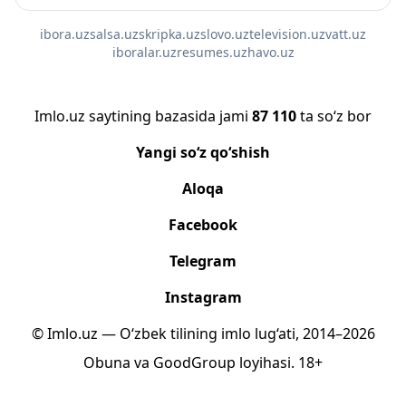
ibora.uz
salsa.uz
skripka.uz
slovo.uz
television.uz
vatt.uz
iboralar.uz
resumes.uz
havo.uz
Imlo.uz saytining bazasida jami
87 110
ta so‘z bor
Yangi so‘z qo‘shish
Aloqa
Facebook
Telegram
Instagram
© Imlo.uz — O‘zbek tilining imlo lug‘ati, 2014–2026
Obuna
va
GoodGroup
loyihasi.
18+