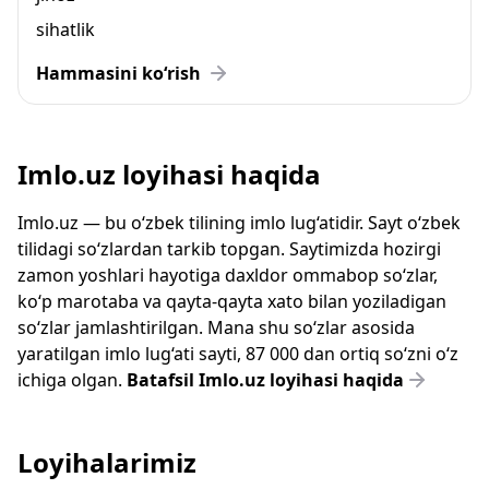
sihatlik
Hammasini ko‘rish
Imlo.uz loyihasi haqida
Imlo.uz — bu o‘zbek tilining imlo lug‘atidir. Sayt o‘zbek
tilidagi so‘zlardan tarkib topgan. Saytimizda hozirgi
zamon yoshlari hayotiga daxldor ommabop so‘zlar,
ko‘p marotaba va qayta-qayta xato bilan yoziladigan
so‘zlar jamlashtirilgan. Mana shu so‘zlar asosida
yaratilgan imlo lug‘ati sayti, 87 000 dan ortiq so‘zni o‘z
ichiga olgan.
Batafsil Imlo.uz loyihasi haqida
Loyihalarimiz