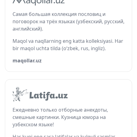
Самая большая коллекция пословиц и
поговорок на трёх языках (узбекский, русский,
английский).
Maqol va naqllarning eng katta kolleksiyasi. Har
bir maqol uchta tilda (o‘zbek, rus, ingliz).
maqollar.uz
Ежедневно только отборные анекдоты,
смешные картинки. Кузница юмора на
узбекском языке!
Har kuni eng sara latifalar va kulguli rasmlar.