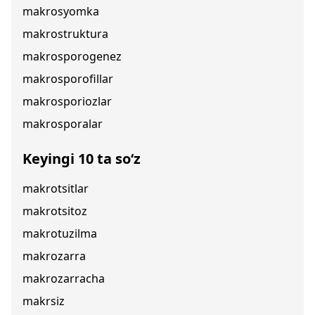
makrosyomka
makrostruktura
makrosporogenez
makrosporofillar
makrosporiozlar
makrosporalar
Keyingi 10 ta so‘z
makrotsitlar
makrotsitoz
makrotuzilma
makrozarra
makrozarracha
makrsiz