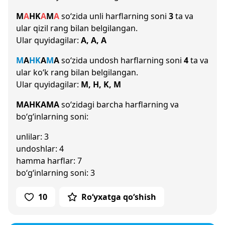
M
A
H
K
A
M
A
so‘zida unli harflarning soni
3
ta va
ular qizil rang bilan belgilangan.
Ular quyidagilar:
A, A, A
M
A
H
K
A
M
A
so‘zida undosh harflarning soni
4
ta va
ular ko‘k rang bilan belgilangan.
Ular quyidagilar:
M, H, K, M
MAHKAMA
so‘zidagi barcha harflarning va
bo‘g‘inlarning soni:
unlilar: 3
undoshlar: 4
hamma harflar: 7
bo‘g‘inlarning soni: 3
10
Ro‘yxatga qo‘shish