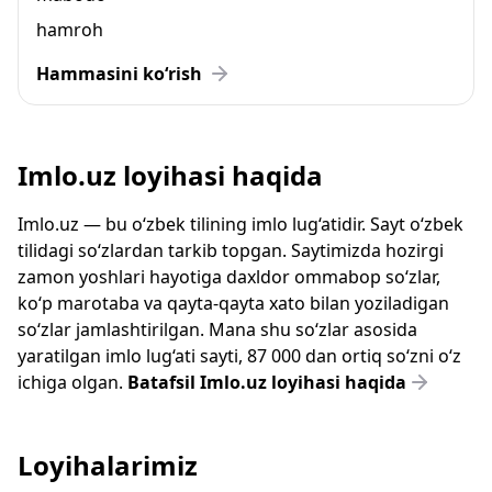
hamroh
Hammasini ko‘rish
Imlo.uz loyihasi haqida
Imlo.uz — bu o‘zbek tilining imlo lug‘atidir. Sayt o‘zbek
tilidagi so‘zlardan tarkib topgan. Saytimizda hozirgi
zamon yoshlari hayotiga daxldor ommabop so‘zlar,
ko‘p marotaba va qayta-qayta xato bilan yoziladigan
so‘zlar jamlashtirilgan. Mana shu so‘zlar asosida
yaratilgan imlo lug‘ati sayti, 87 000 dan ortiq so‘zni o‘z
ichiga olgan.
Batafsil Imlo.uz loyihasi haqida
Loyihalarimiz