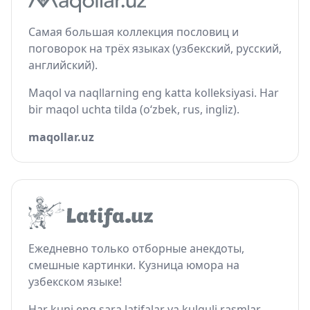
Самая большая коллекция пословиц и
поговорок на трёх языках (узбекский, русский,
английский).
Maqol va naqllarning eng katta kolleksiyasi. Har
bir maqol uchta tilda (o‘zbek, rus, ingliz).
maqollar.uz
Ежедневно только отборные анекдоты,
смешные картинки. Кузница юмора на
узбекском языке!
Har kuni eng sara latifalar va kulguli rasmlar.