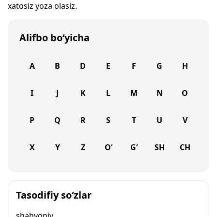
xatosiz yoza olasiz.
Alifbo bo‘yicha
A
B
D
E
F
G
H
I
J
K
L
M
N
O
P
Q
R
S
T
U
V
X
Y
Z
O‘
G‘
SH
CH
Tasodifiy so‘zlar
shahvoniy