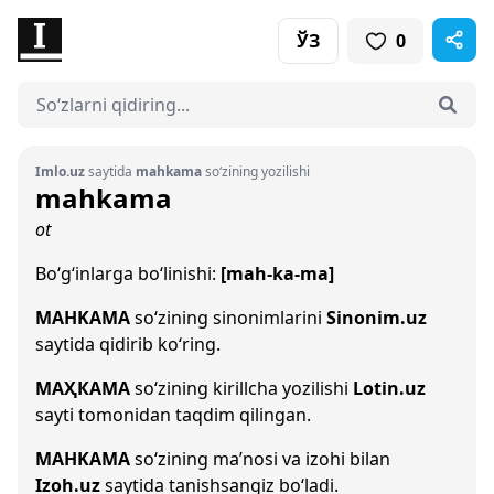
ЎЗ
0
Imlo.uz
saytida
mahkama
so‘zining yozilishi
mahkama
ot
Bo‘g‘inlarga bo‘linishi:
[mah-ka-ma]
MAHKAMA
so‘zining sinonimlarini
Sinonim.uz
saytida qidirib ko‘ring.
МАҲКАМА
so‘zining kirillcha yozilishi
Lotin.uz
sayti tomonidan taqdim qilingan.
MAHKAMA
so‘zining ma’nosi va izohi bilan
Izoh.uz
saytida tanishsangiz bo‘ladi.