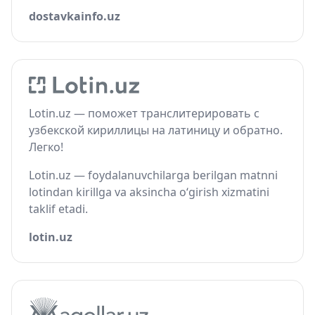
dostavkainfo.uz
Lotin.uz — поможет транслитерировать с
узбекской кириллицы на латиницу и обратно.
Легко!
Lotin.uz — foydalanuvchilarga berilgan matnni
lotindan kirillga va aksincha o‘girish xizmatini
taklif etadi.
lotin.uz