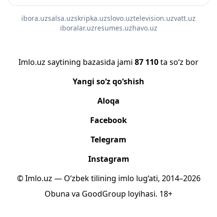
ibora.uz
salsa.uz
skripka.uz
slovo.uz
television.uz
vatt.uz
iboralar.uz
resumes.uz
havo.uz
Imlo.uz saytining bazasida jami
87 110
ta so‘z bor
Yangi so‘z qo‘shish
Aloqa
Facebook
Telegram
Instagram
© Imlo.uz — O‘zbek tilining imlo lug‘ati, 2014–2026
Obuna
va
GoodGroup
loyihasi.
18+