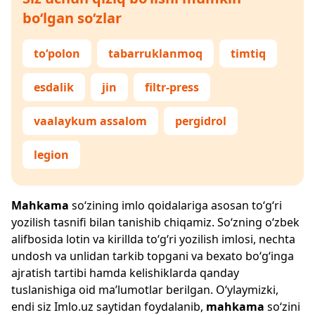
bo‘lgan so‘zlar
to‘polon
tabarruklanmoq
timtiq
esdalik
jin
filtr-press
vaalaykum assalom
pergidrol
legion
Mahkama
so‘zining imlo qoidalariga asosan to‘g‘ri
yozilish tasnifi bilan tanishib chiqamiz. So‘zning o‘zbek
alifbosida lotin va kirillda to‘g‘ri yozilish imlosi, nechta
undosh va unlidan tarkib topgani va bexato bo‘g‘inga
ajratish tartibi hamda kelishiklarda qanday
tuslanishiga oid ma’lumotlar berilgan. O‘ylaymizki,
endi siz
Imlo.uz
saytidan foydalanib,
mahkama
so‘zini