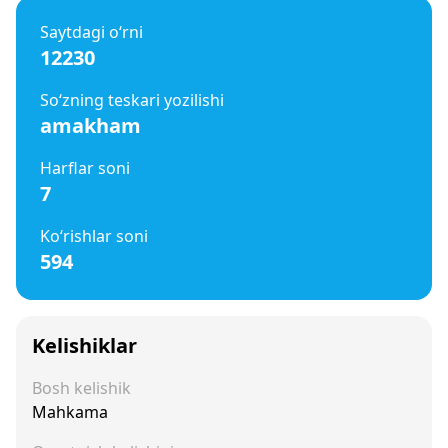
Saytdagi o‘rni
12230
So‘zning teskari yozilishi
amakham
Harflar soni
7
Ko‘rishlar soni
594
Kelishiklar
Bosh kelishik
Mahkama