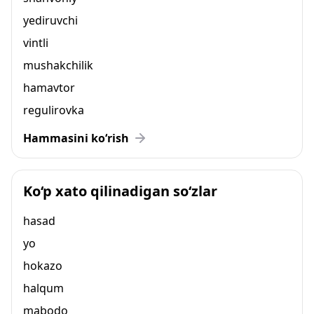
yediruvchi
vintli
mushakchilik
hamavtor
regulirovka
Hammasini ko‘rish
Ko‘p xato qilinadigan so‘zlar
hasad
yo
hokazo
halqum
mabodo