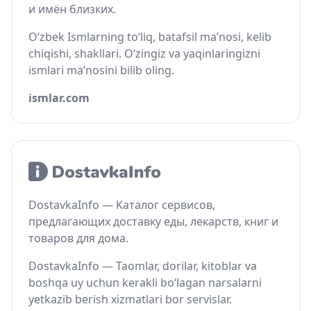
и имён близких.
O‘zbek Ismlarning to‘liq, batafsil ma’nosi, kelib
chiqishi, shakllari. O‘zingiz va yaqinlaringizni
ismlari ma’nosini bilib oling.
ismlar.com
DostavkaInfo — Каталог сервисов,
предлагающих доставку еды, лекарств, книг и
товаров для дома.
DostavkaInfo — Taomlar, dorilar, kitoblar va
boshqa uy uchun kerakli bo‘lagan narsalarni
yetkazib berish xizmatlari bor servislar.