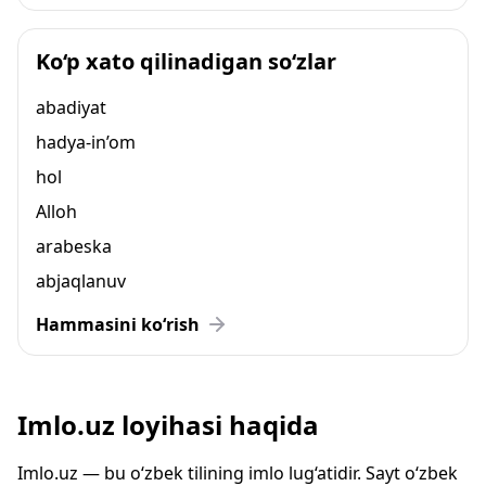
Ko‘p xato qilinadigan so‘zlar
abadiyat
hadya-in’om
hol
Alloh
arabeska
abjaqlanuv
Hammasini ko‘rish
Imlo.uz loyihasi haqida
Imlo.uz — bu o‘zbek tilining imlo lug‘atidir. Sayt o‘zbek