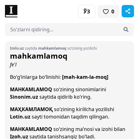
ЎЗ
0
Imlo.uz
saytida
mahkamlamoq
so‘zining yozilishi
mahkamlamoq
fe'l
Bo‘g‘inlarga bo‘linishi:
[mah-kam-la-moq]
MAHKAMLAMOQ
so‘zining sinonimlarini
Sinonim.uz
saytida qidirib ko‘ring.
МАҲКАМЛАМОҚ
so‘zining kirillcha yozilishi
Lotin.uz
sayti tomonidan taqdim qilingan.
MAHKAMLAMOQ
so‘zining ma’nosi va izohi bilan
Izoh.uz
saytida tanishsangiz bo‘ladi.