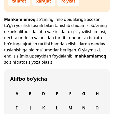
talafot
xarajat
ro‘yxat
Mahkamlamoq
so‘zining imlo qoidalariga asosan
to‘g‘ri yozilish tasnifi bilan tanishib chiqamiz. So‘zning
o‘zbek alifbosida lotin va kirillda to‘g‘ri yozilish imlosi,
nechta undosh va unlidan tarkib topgani va bexato
bo‘g‘inga ajratish tartibi hamda kelishiklarda qanday
tuslanishiga oid ma’lumotlar berilgan. O‘ylaymizki,
endi siz
Imlo.uz
saytidan foydalanib,
mahkamlamoq
so‘zini xatosiz yoza olasiz.
Alifbo bo‘yicha
A
B
D
E
F
G
H
I
J
K
L
M
N
O