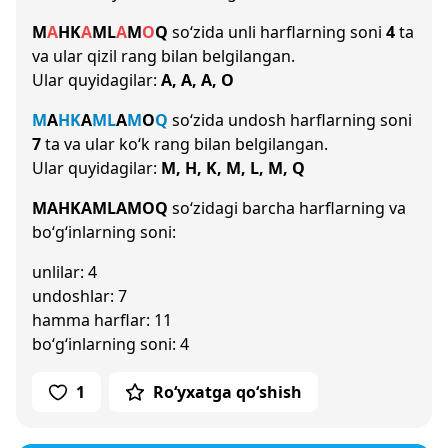
M
A
H
K
A
M
L
A
M
O
Q
so‘zida unli harflarning soni
4
ta
va ular qizil rang bilan belgilangan.
Ular quyidagilar:
A, A, A, O
M
A
H
K
A
M
L
A
M
O
Q
so‘zida undosh harflarning soni
7
ta va ular ko‘k rang bilan belgilangan.
Ular quyidagilar:
M, H, K, M, L, M, Q
MAHKAMLAMOQ
so‘zidagi barcha harflarning va
bo‘g‘inlarning soni:
unlilar: 4
undoshlar: 7
hamma harflar: 11
bo‘g‘inlarning soni: 4
1
Ro‘yxatga qo‘shish