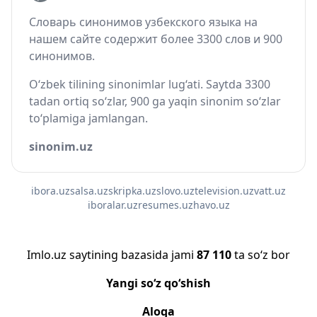
Словарь синонимов узбекского языка на
нашем сайте содержит более 3300 слов и 900
синонимов.
O‘zbek tilining sinonimlar lug‘ati. Saytda 3300
tadan ortiq so‘zlar, 900 ga yaqin sinonim so‘zlar
to‘plamiga jamlangan.
sinonim.uz
ibora.uz
salsa.uz
skripka.uz
slovo.uz
television.uz
vatt.uz
iboralar.uz
resumes.uz
havo.uz
Imlo.uz saytining bazasida jami
87 110
ta so‘z bor
Yangi so‘z qo‘shish
Aloqa