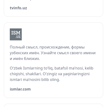
tvinfo.uz
Полный смысл, происхождение, формы
узбекских имён. Узнайте смысл своего имени
и имён близких.
O‘zbek Ismlarning to‘liq, batafsil ma’nosi, kelib
chiqishi, shakllari. O‘zingiz va yaqinlaringizni
ismlari ma’nosini bilib oling.
ismlar.com