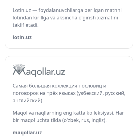
Lotin.uz — foydalanuvchilarga berilgan matnni
lotindan kirillga va aksincha o‘girish xizmatini
taklif etadi.
lotin.uz
Самая большая коллекция пословиц и
поговорок на трёх языках (узбекский, русский,
английский).
Maqol va naqllarning eng katta kolleksiyasi. Har
bir maqol uchta tilda (o‘zbek, rus, ingliz).
maqollar.uz