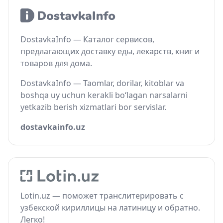
DostavkaInfo — Каталог сервисов,
предлагающих доставку еды, лекарств, книг и
товаров для дома.
DostavkaInfo — Taomlar, dorilar, kitoblar va
boshqa uy uchun kerakli bo‘lagan narsalarni
yetkazib berish xizmatlari bor servislar.
dostavkainfo.uz
Lotin.uz — поможет транслитерировать с
узбекской кириллицы на латиницу и обратно.
Легко!