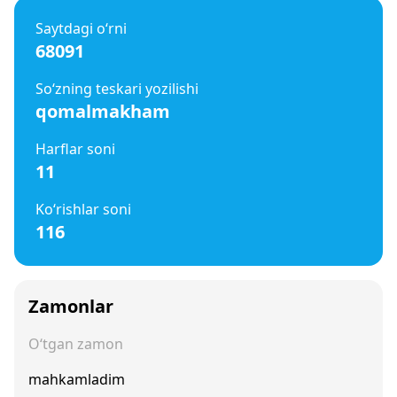
Saytdagi o‘rni
68091
So‘zning teskari yozilishi
qomalmakham
Harflar soni
11
Ko‘rishlar soni
116
Zamonlar
O‘tgan zamon
mahkamladim