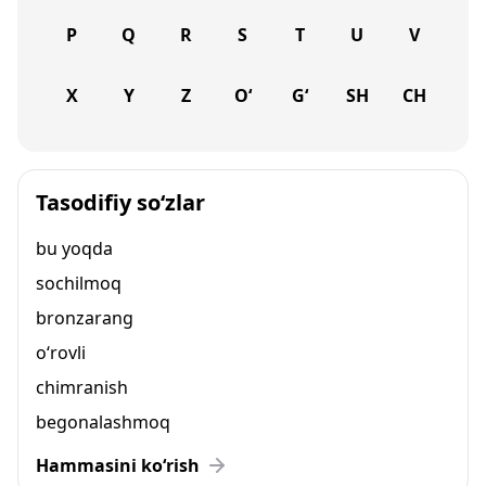
P
Q
R
S
T
U
V
X
Y
Z
O‘
G‘
SH
CH
Tasodifiy so‘zlar
bu yoqda
sochilmoq
bronzarang
o‘rovli
chimranish
begonalashmoq
Hammasini ko‘rish