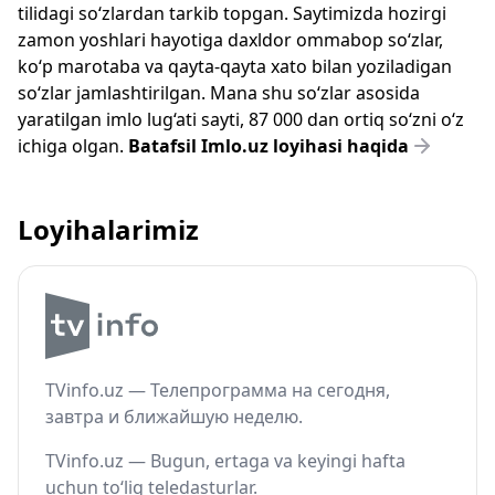
tilidagi so‘zlardan tarkib topgan. Saytimizda hozirgi
zamon yoshlari hayotiga daxldor ommabop so‘zlar,
ko‘p marotaba va qayta-qayta xato bilan yoziladigan
so‘zlar jamlashtirilgan. Mana shu so‘zlar asosida
yaratilgan imlo lug‘ati sayti, 87 000 dan ortiq so‘zni o‘z
ichiga olgan.
Batafsil Imlo.uz loyihasi haqida
Loyihalarimiz
TVinfo.uz — Телепрограмма на сегодня,
завтра и ближайшую неделю.
TVinfo.uz — Bugun, ertaga va keyingi hafta
uchun to‘liq teledasturlar.