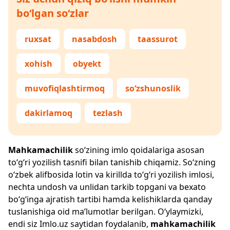
bo‘lgan so‘zlar
ruxsat
nasabdosh
taassurot
xohish
obyekt
muvofiqlashtirmoq
so‘zshunoslik
dakirlamoq
tezlash
Mahkamachilik
so‘zining imlo qoidalariga asosan
to‘g‘ri yozilish tasnifi bilan tanishib chiqamiz. So‘zning
o‘zbek alifbosida lotin va kirillda to‘g‘ri yozilish imlosi,
nechta undosh va unlidan tarkib topgani va bexato
bo‘g‘inga ajratish tartibi hamda kelishiklarda qanday
tuslanishiga oid ma’lumotlar berilgan. O‘ylaymizki,
endi siz
Imlo.uz
saytidan foydalanib,
mahkamachilik