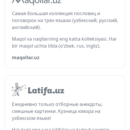
Самая большая коллекция пословиц и
поговорок на трёх языках (узбекский, русский,
английский).
Maqol va naqllarning eng katta kolleksiyasi. Har
bir maqol uchta tilda (o‘zbek, rus, ingliz).
maqollar.uz
Ежедневно только отборные анекдоты,
смешные картинки. Кузница юмора на
узбекском языке!
Har kuni eng sara latifalar va kulguli rasmlar.