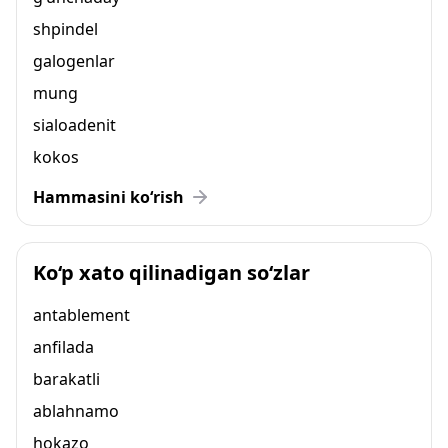
shpindel
galogenlar
mung
sialoadenit
kokos
Hammasini ko‘rish
Ko‘p xato qilinadigan so‘zlar
antablement
anfilada
barakatli
ablahnamo
hokazo