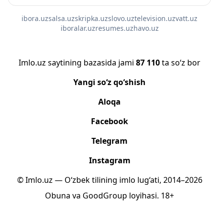
ibora.uz
salsa.uz
skripka.uz
slovo.uz
television.uz
vatt.uz
iboralar.uz
resumes.uz
havo.uz
Imlo.uz saytining bazasida jami
87 110
ta so‘z bor
Yangi so‘z qo‘shish
Aloqa
Facebook
Telegram
Instagram
© Imlo.uz — O‘zbek tilining imlo lug‘ati, 2014–2026
Obuna
va
GoodGroup
loyihasi.
18+