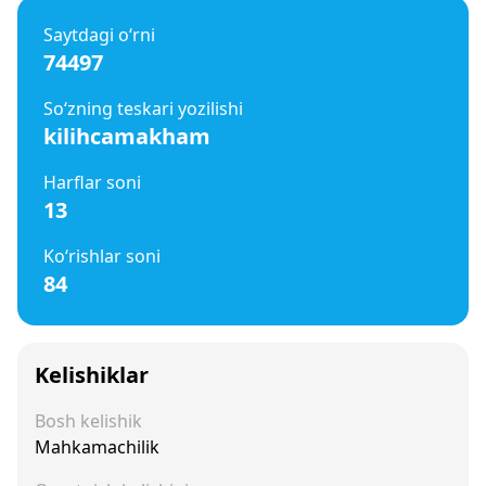
Saytdagi o‘rni
74497
So‘zning teskari yozilishi
kilihcamakham
Harflar soni
13
Ko‘rishlar soni
84
Kelishiklar
Bosh kelishik
Mahkamachilik