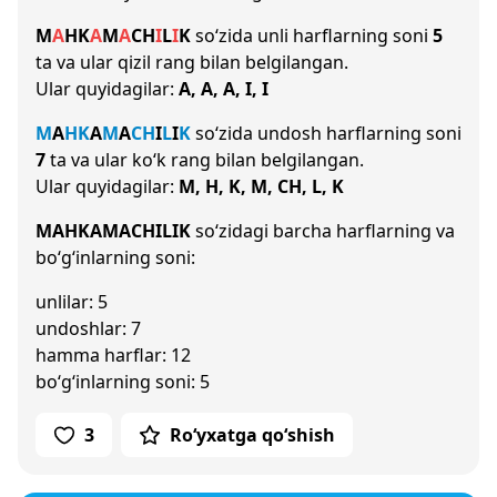
M
A
H
K
A
M
A
CH
I
L
I
K
so‘zida unli harflarning soni
5
ta va ular qizil rang bilan belgilangan.
Ular quyidagilar:
A, A, A, I, I
M
A
H
K
A
M
A
CH
I
L
I
K
so‘zida undosh harflarning soni
7
ta va ular ko‘k rang bilan belgilangan.
Ular quyidagilar:
M, H, K, M, CH, L, K
MAHKAMACHILIK
so‘zidagi barcha harflarning va
bo‘g‘inlarning soni:
unlilar: 5
undoshlar: 7
hamma harflar: 12
bo‘g‘inlarning soni: 5
3
Ro‘yxatga qo‘shish