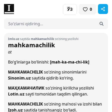
ЎЗ
0
Imlo.uz
saytida
mahkamachilik
so‘zining yozilishi
mahkamachilik
ot
Bo‘g‘inlarga bo‘linishi:
[mah-ka-ma-chi-lik]
MAHKAMACHILIK
so‘zining sinonimlarini
Sinonim.uz
saytida qidirib ko‘ring.
МАҲКАМАЧИЛИК
so‘zining kirillcha yozilishi
Lotin.uz
sayti tomonidan taqdim qilingan.
MAHKAMACHILIK
so‘zining ma’nosi va izohi bilan
Izoh.uz
saytida tanishsangiz bo‘ladi.