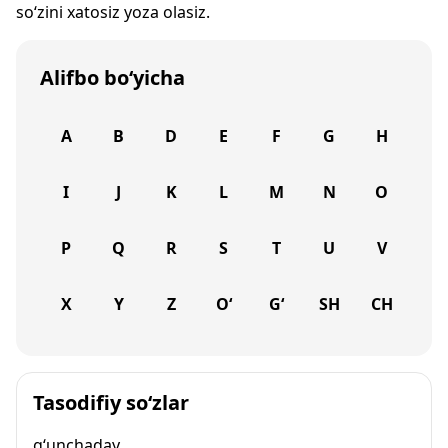
so‘zini xatosiz yoza olasiz.
Alifbo bo‘yicha
A
B
D
E
F
G
H
I
J
K
L
M
N
O
P
Q
R
S
T
U
V
X
Y
Z
O‘
G‘
SH
CH
Tasodifiy so‘zlar
g‘unchaday