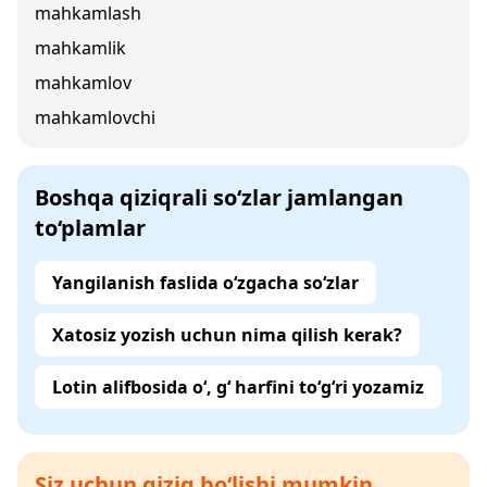
mahkamlash
mahkamlik
mahkamlov
mahkamlovchi
Boshqa qiziqrali so‘zlar jamlangan
to‘plamlar
Yangilanish faslida o‘zgacha so‘zlar
Xatosiz yozish uchun nima qilish kerak?
Lotin alifbosida o‘, g‘ harfini to‘g‘ri yozamiz
Siz uchun qiziq bo‘lishi mumkin