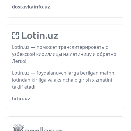
dostavkainfo.uz
Lotin.uz — поможет транслитерировать с
узбекской кириллицы на латиницу и обратно.
Легко!
Lotin.uz — foydalanuvchilarga berilgan matnni
lotindan kirillga va aksincha o‘girish xizmatini
taklif etadi.
lotin.uz