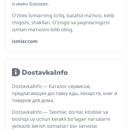
и имён близких.
O‘zbek Ismlarning to‘liq, batafsil ma’nosi, kelib
chiqishi, shakllari. O‘zingiz va yaqinlaringizni
ismlari ma’nosini bilib oling.
ismlar.com
DostavkaInfo — Каталог сервисов,
предлагающих доставку еды, лекарств, книг и
товаров для дома.
DostavkaInfo — Taomlar, dorilar, kitoblar va
boshqa uy uchun kerakli bo‘lagan narsalarni
yetkazib berish xizmatlari bor servislar.