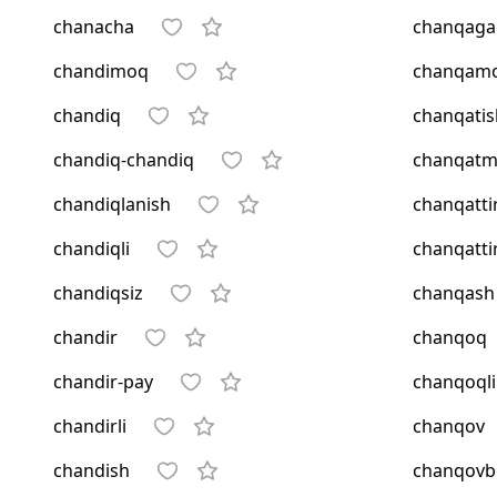
chanacha
chanqag
chandimoq
chanqam
chandiq
chanqatis
chandiq-chandiq
chanqat
chandiqlanish
chanqatti
chandiqli
chanqatt
chandiqsiz
chanqash
chandir
chanqoq
chandir-pay
chanqoqli
chandirli
chanqov
chandish
chanqovb