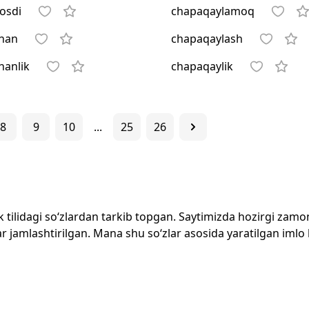
osdi
chapaqaylamoq
han
chapaqaylash
hanlik
chapaqaylik
8
9
10
...
25
26
zbek tilidagi so‘zlardan tarkib topgan. Saytimizda hozirgi za
 jamlashtirilgan. Mana shu so‘zlar asosida yaratilgan imlo lug