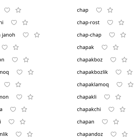
chap
hi
chap-rost
 janoh
chap-chap
chapak
on
chapakboz
amoq
chapakbozlik
chapaklamoq
mon
chapakli
a
chapakchi
i
chapan
nlik
chapandoz