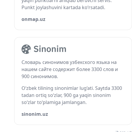
yaqin punktlarni aniqlab beruvchi servis.
Punkt joylashuvini kartada ko‘rsatadi.
onmap.uz
Словарь синонимов узбекского языка на
нашем сайте содержит более 3300 слов и
900 синонимов.
O‘zbek tilining sinonimlar lug‘ati. Saytda 3300
tadan ortiq so‘zlar, 900 ga yaqin sinonim
so‘zlar to‘plamiga jamlangan.
sinonim.uz