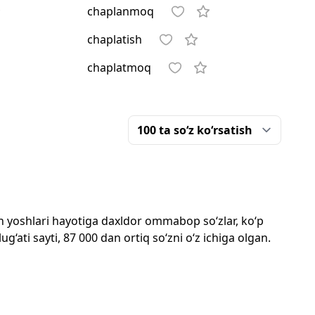
chaplanmoq
chaplatish
chaplatmoq
mon yoshlari hayotiga daxldor ommabop so‘zlar, ko‘p
‘ati sayti, 87 000 dan ortiq so‘zni o‘z ichiga olgan.