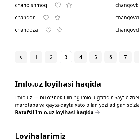
chandishmoq
chanqovb
chandon
chanqovc
chandoza
chanqovc
1
2
3
4
5
6
7
Imlo.uz loyihasi haqida
Imlo.uz — bu o‘zbek tilining imlo lug‘atidir. Sayt o‘
marotaba va qayta-qayta xato bilan yoziladigan so‘zlar
Batafsil Imlo.uz loyihasi haqida
Loyihalarimiz