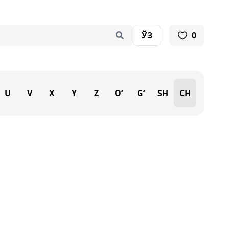
ЎЗ
0
U
V
X
Y
Z
O‘
G‘
SH
CH