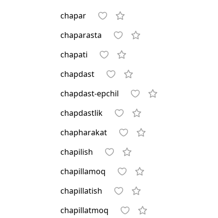
chapar
chaparasta
chapati
chapdast
chapdast-epchil
chapdastlik
chapharakat
chapilish
chapillamoq
chapillatish
chapillatmoq