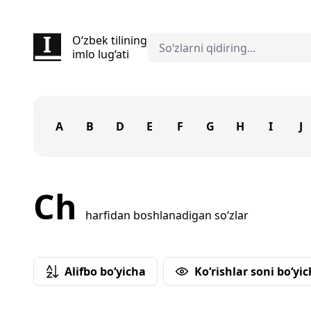
O‘zbek tilining
imlo lug‘ati
A
B
D
E
F
G
H
I
J
Ch
harfidan boshlanadigan so‘zlar
Alifbo bo‘yicha
Ko‘rishlar soni bo‘yi