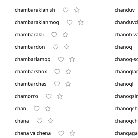
chambaraklanish
chanduv
chambaraklanmoq
chanduvc
chambarakli
chanoh va
chambardon
chanoq
chambarlamoq
chanoq-s
chambarshox
chanoql
chambarchas
chanoqli
chamorro
chanoqsi
chan
chanoqch
chana
chanoqch
chana va chena
chanqaga