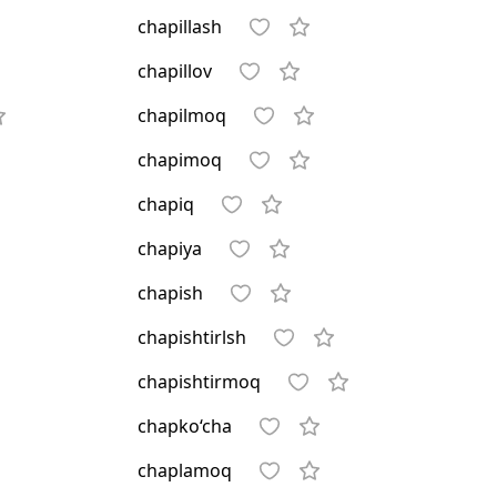
chapillash
chapillov
chapilmoq
chapimoq
chapiq
chapiya
chapish
chapishtirlsh
chapishtirmoq
chapko‘cha
chaplamoq