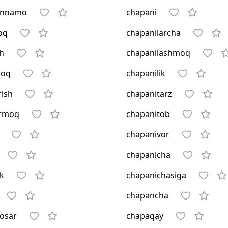
annamo
chapani
oq
chapanilarcha
h
chapanilashmoq
moq
chapanilik
rish
chapanitarz
irmoq
chapanitob
chapanivor
chapanicha
k
chapanichasiga
chapancha
osar
chapaqay