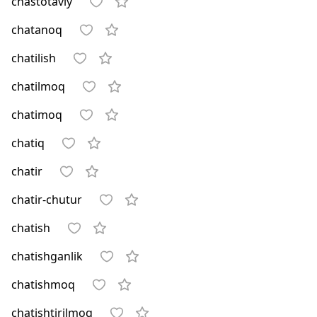
chastotaviy
chatanoq
chatilish
chatilmoq
chatimoq
chatiq
chatir
chatir-chutur
chatish
chatishganlik
chatishmoq
chatishtirilmoq