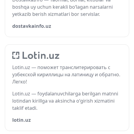
boshqa uy uchun kerakli bo‘lagan narsalarni
yetkazib berish xizmatlari bor servislar.
dostavkainfo.uz
Lotin.uz — поможет транслитерировать с
узбекской кириллицы на латиницу и обратно.
Легко!
Lotin.uz — foydalanuvchilarga berilgan matnni
lotindan kirillga va aksincha o‘girish xizmatini
taklif etadi.
lotin.uz