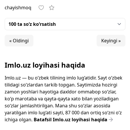
chayishmoq
« Oldingi
Keyingi »
Imlo.uz loyihasi haqida
Imlo.uz — bu o‘zbek tilining imlo lug‘atidir. Sayt o‘zbek
tilidagi so‘zlardan tarkib topgan. Saytimizda hozirgi
zamon yoshlari hayotiga daxldor ommabop so‘zlar,
ko‘p marotaba va qayta-qayta xato bilan yoziladigan
so‘zlar jamlashtirilgan. Mana shu so‘zlar asosida
yaratilgan imlo lug‘ati sayti, 87 000 dan ortiq so‘zni o‘z
ichiga olgan.
Batafsil Imlo.uz loyihasi haqida