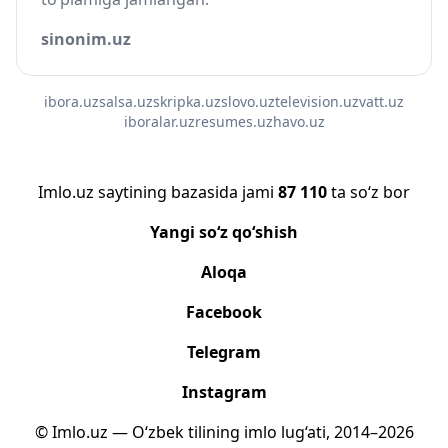
sinonim.uz
ibora.uz
salsa.uz
skripka.uz
slovo.uz
television.uz
vatt.uz
iboralar.uz
resumes.uz
havo.uz
Imlo.uz saytining bazasida jami
87 110
ta so‘z bor
Yangi so‘z qo‘shish
Aloqa
Facebook
Telegram
Instagram
© Imlo.uz — O‘zbek tilining imlo lug‘ati, 2014–2026