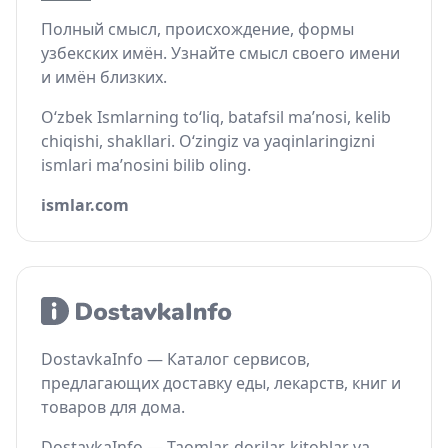
Полный смысл, происхождение, формы
узбекских имён. Узнайте смысл своего имени
и имён близких.
O‘zbek Ismlarning to‘liq, batafsil ma’nosi, kelib
chiqishi, shakllari. O‘zingiz va yaqinlaringizni
ismlari ma’nosini bilib oling.
ismlar.com
DostavkaInfo — Каталог сервисов,
предлагающих доставку еды, лекарств, книг и
товаров для дома.
DostavkaInfo — Taomlar, dorilar, kitoblar va