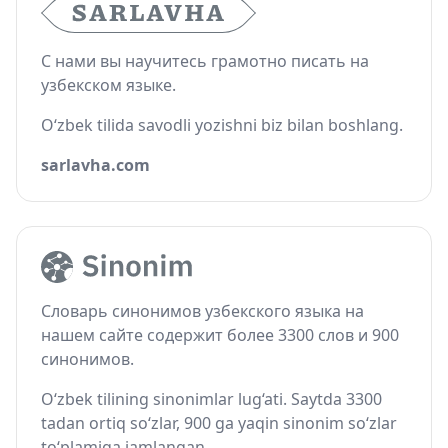
С нами вы научитесь грамотно писать на
узбекском языке.
O‘zbek tilida savodli yozishni biz bilan boshlang.
sarlavha.com
Словарь синонимов узбекского языка на
нашем сайте содержит более 3300 слов и 900
синонимов.
O‘zbek tilining sinonimlar lug‘ati. Saytda 3300
tadan ortiq so‘zlar, 900 ga yaqin sinonim so‘zlar
to‘plamiga jamlangan.