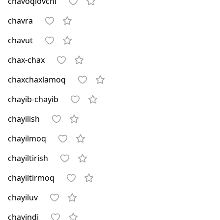
chavoqlovchi
chavra
chavut
chax-chax
chaxchaxlamoq
chayib-chayib
chayilish
chayilmoq
chayiltirish
chayiltirmoq
chayiluv
chayindi