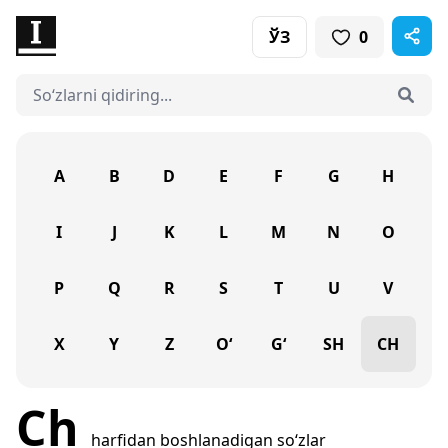
ЎЗ
0
A
B
D
E
F
G
H
I
J
K
L
M
N
O
P
Q
R
S
T
U
V
X
Y
Z
O‘
G‘
SH
CH
Ch
harfidan boshlanadigan so‘zlar