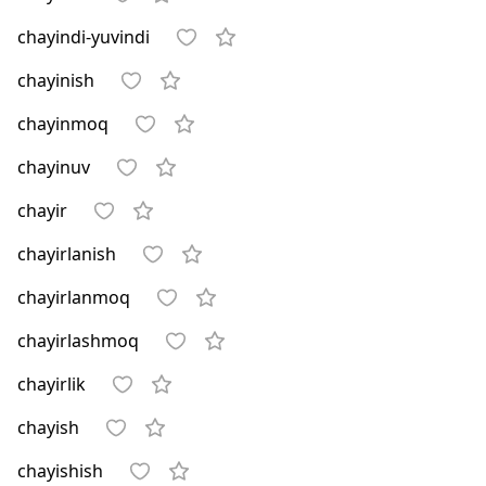
chayindi-yuvindi
chayinish
chayinmoq
chayinuv
chayir
chayirlanish
chayirlanmoq
chayirlashmoq
chayirlik
chayish
chayishish