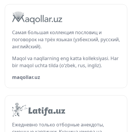
Самая большая коллекция пословиц и
поговорок на трёх языках (узбекский, русский,
английский).
Maqol va naqllarning eng katta kolleksiyasi. Har
bir maqol uchta tilda (o‘zbek, rus, ingliz).
maqollar.uz
Ежедневно только отборные анекдоты,
смешные картинки. Кузница юмора на