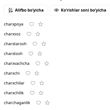
Alifbo bo‘yicha
Ko‘rishlar soni bo‘yicha
charxpoya
charxsoz
charxtarosh
charxtosh
charxvachcha
charxchi
charxchilar
charxchilik
charchaganlik